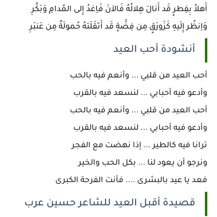
أَهلاً بِفِطرٍ قَد أَنالَ هِلالُهُ فَالآنَ فَاِغدُ إِلى المُدامِ وَبَكِّرِ
وَاِنظُر إِلَيهِ كَزَورَقٍ مِن فِضَّةٍ قَد أَثقَلَتهُ حُمولَةٌ مِن عَنبَرِ
أنشودة أحب العيد
أحب العيد من قلبي ... وأنعم فيه بالحب
وأدعو فيه أحبابي ... لنسعد فيه بالقرب
أحب العيد من قلبي ... وأنعم فيه بالحب
وأدعو فيه أحبابي ... لنسعد فيه بالقرب
ترانا فيه كالطير ... إذا نهضت مع الفجر
ونرجو أن يعود لنا ... بكل الحب والخير
فعد يا عيد بالبشرى .... فأنت الفرحة الكبرى
قصيدة أقبل العيد للشاعر حسين عرب