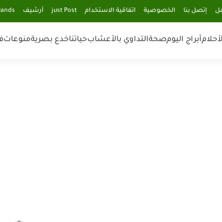
مل
إتصل بنا
الخصوصية
اتفاقية الاستخدام
just Post
أرشيف
lands
أحلام
أبراج اليوم
صحة
التداوي بالأعشاب
حياتنا
خدع بصرية
منوعات
ف