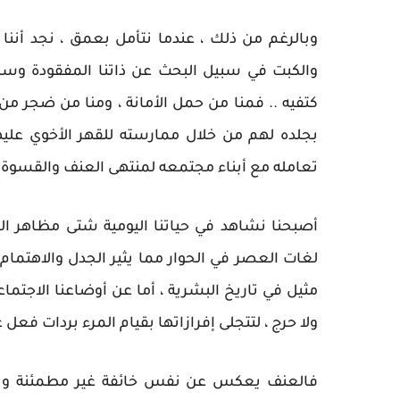
وبالرغم من ذلك ، عندما نتأمل بعمق ، نجد أننا 
والكبت في سبيل البحث عن ذاتنا المفقودة وس
كتفيه .. فمنا من حمل الأمانة ، ومنا من ضجر من
بجلده لهم من خلال ممارسته للقهر الأخوي عليهم
تعامله مع أبناء مجتمعه لمنتهى العنف والقسوة .
أصبحنا نشاهد في حياتنا اليومية شتى مظاهر الع
لغات العصر في الحوار مما يثير الجدل والاهتمام
مثيل في تاريخ البشرية ، أما عن أوضاعنا الاجتم
ولا حرج ، لتتجلى إفرازاتها بقيام المرء بردات فعل
فالعنف يعكس عن نفس خائفة غير مطمئنة ونق