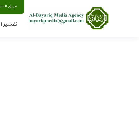
فريق الع
تفسير ال