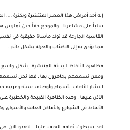
إنه أحد أمراض هذا العصر المنتشرة وبكثرة .... ا
سلباً على مشاعرنا ، والموجع حقاً حين تُمارس ه
القاسية الجارحة قد تولد مأساة حقيقية في نفسية
مما يؤدي به إلى الاكتئاب والعزلة بشكل دائم .
فظاهرة الألفاظ البذيئة المنتشرة بشكل واسع و
وممن نسمعهم يجاهرون بها ، فها نحن نسمعها تتر
انتشار الألقاب بأسماء وأوصاف سيئة وغريبة جدا 
الأذن عليها ! وهذه الظاهرة القبيحة والخطيرة عل
الألفاظ في الشوارع والأماكن العامة والأسواق وك
لقد سيطرت ثقافة العنف علينا ، لتغدو الآن هي