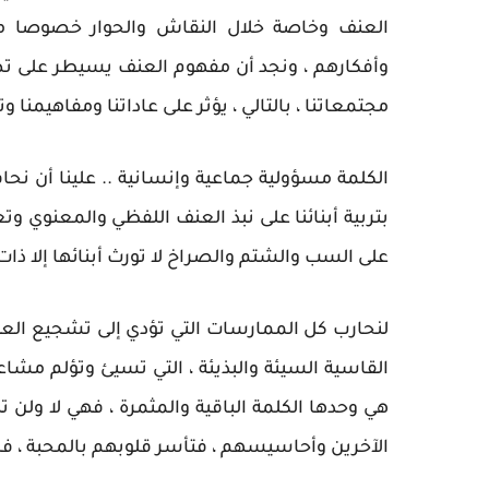
العنف وخاصة خلال النقاش والحوار خصوصا مع
وأفكارهم ، ونجد أن مفهوم العنف يسيطر على تصر
مجتمعاتنا ، بالتالي ، يؤثر على عاداتنا ومفاهيمنا وتربي
الكلمة مسؤولية جماعية وإنسانية .. علينا أن نحافظ
بتربية أبنائنا على نبذ العنف اللفظي والمعنوي وتع
على السب والشتم والصراخ لا تورث أبنائها إلا ذات
لنحارب كل الممارسات التي تؤدي إلى تشجيع العنف
القاسية السيئة والبذيئة ، التي تسيئ وتؤلم مشاعر
هي وحدها الكلمة الباقية والمثمرة ، فهي لا ولن 
الآخرين وأحاسيسهم ، فتأسر قلوبهم بالمحبة ، فكم