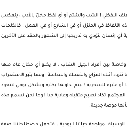
لعنف اللفظي ! السّب والشتم أو أي لفظ مخلّ بالأدب ، ينعكس
ذه الألفاظ في المنزل أو في الشارع أو في العمل ! فالكلمات
 أي إنسان لتؤدي به تدريجيا إلى الشعور بالحقد على الآخرين
خاصة بين أفراد الجيل الشاب ، لا يخلو أي مكان عام منها
دد أثناء المزاح والضحك والمداعبة ! ومما يثير الاستغراب
أو مثيرة للسخرية ! ليتم تداولها بكثرة وبشكل يومي لتتعود
ى المجتمع تكاد تصبح متقبله وعادية جدا ! وها نحن نسمع هذه
أنها موضة جديدة !
 الوسيلة لمواجهة حياتنا اليومية ، فتحمل مصطلحاتنا صفة