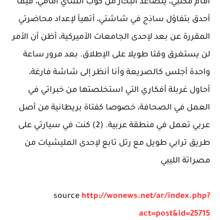
أمام مكتبي، يتصاعد البخار من كوب الشاي أمامي، فيما
أحدق بتفاؤل ساذج في شاشتي، أتهيأ لإعداد محاضرتي
المقررة عن بعد لإحدى الجامعات الأميركية، أظن أن الأمر
لن يستغرق وقتا طويلا على الإطلاق. بعد مرور ساعة
واحدة أجلس كالصريعة وأنا أنظر إلى شاشة فارغة،
أحاول غربلة أفكاري التي استخلصتها من خبراتي في
العمل في الصحافة، خصوصا كفتاة بريطانية من أصل
عربي تعمل في منطقة عربية. (2) كنت في سيارتي على
طريق ترابي طويل مع رتل تابع لإحدى المليشيات من
مصراتة الليبي
source
http://wonews.net/ar/index.php?
act=post&id=25715