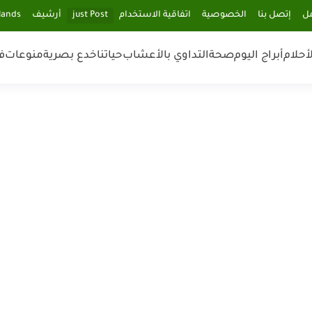
مل
إتصل بنا
الخصوصية
اتفاقية الاستخدام
just Post
أرشيف
lands
أحلام
أبراج اليوم
صحة
التداوي بالأعشاب
حياتنا
خدع بصرية
منوعات
ف