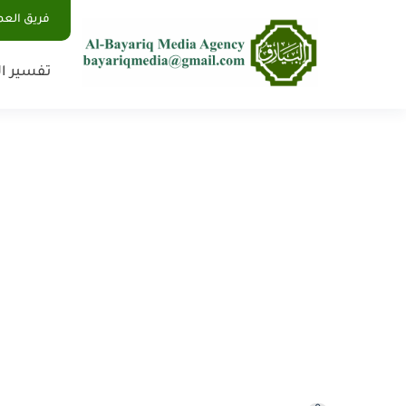
فريق الع
تفسير ال