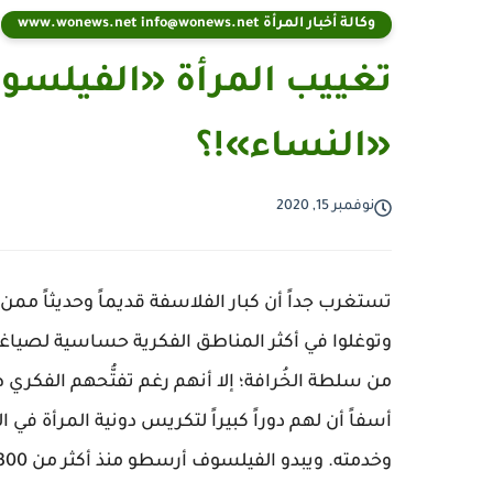
وكالة أخبار المرأة www.wonews.net info@wonews.net
تغييب المرأة «الفيلسوف
«النساء»!؟
نوفمبر 15, 2020
تستغرب جداً أن كبار الفلاسفة قديماً وحديثاً ممن ي
وتوغلوا في أكثر المناطق الفكرية حساسية لصياغة 
من سلطة الخُرافة؛ إلا أنهم رغم تفتُّحهم الفكري
أسفاً أن لهم دوراً كبيراً لتكريس دونية المرأة في ا
وخدمته. ويبدو الفيلسوف أرسطو منذ أكثر من 2300 عام الذي تغذى على فلسفته فلاسفة الشرق