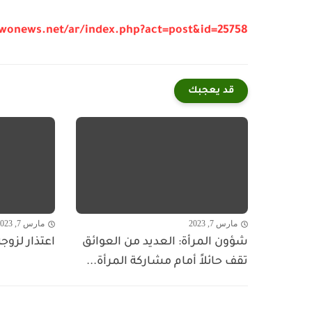
/wonews.net/ar/index.php?act=post&id=25758
قد يعجبك
مارس 7, 2023
مارس 7, 2023
شؤون المرأة: العديد من العوائق
اعتذار لزوج
تقف حائلاً أمام مشاركة المرأة...