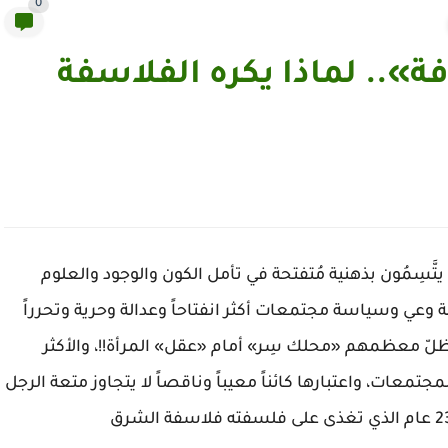
0
ة».. لماذا يكره الفلاسفة
تَّسِمُون بذهنية مُتفتحة في تأمل الكون والوجود والعلوم
وعي وسياسة مجتمعات أكثر انفتاحاً وعدالة وحرية وتحرراً
 ظلّ معظمهم «محلك سِر» أمام «عقل» المرأة!!، والأكثر
لمجتمعات، واعتبارها كائناً معيباً وناقصاً لا يتجاوز متعة الرجل