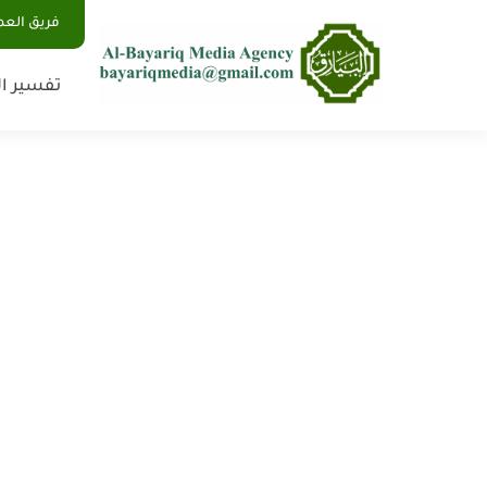
فريق الع
تفسير ال