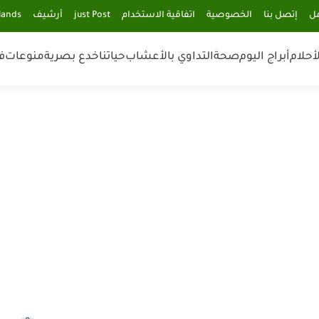
مل
إتصل بنا
الخصوصية
اتفاقية الاستخدام
just Post
أرشيف
lands
أحلام
أبراج اليوم
صحة
التداوي بالأعشاب
حياتنا
خدع بصرية
منوعات
ف