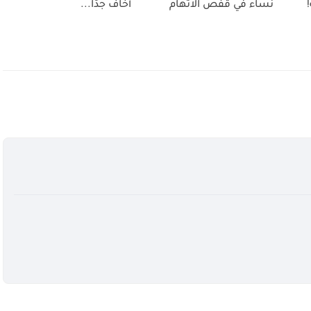
نساء في قفص الاتهام
أخاف جدًّا...