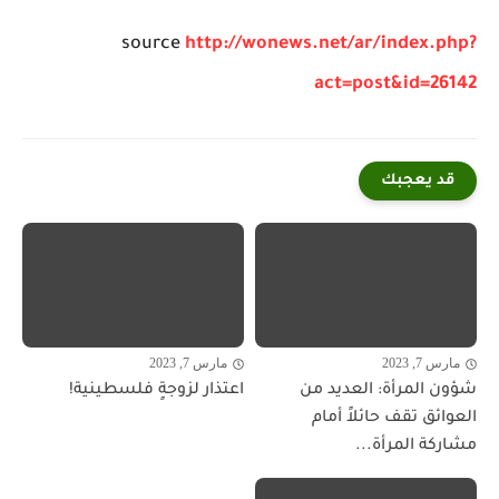
source
http://wonews.net/ar/index.php?
act=post&id=26142
قد يعجبك
مارس 7, 2023
مارس 7, 2023
شؤون المرأة: العديد من
اعتذار لزوجةٍ فلسطينية!
العوائق تقف حائلاً أمام
مشاركة المرأة...