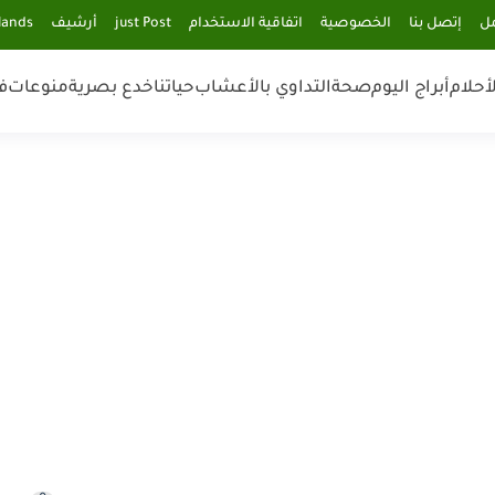
مل
إتصل بنا
الخصوصية
اتفاقية الاستخدام
just Post
أرشيف
lands
أحلام
أبراج اليوم
صحة
التداوي بالأعشاب
حياتنا
خدع بصرية
منوعات
ف