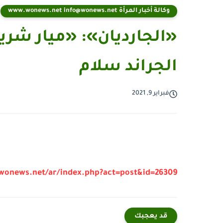
وكالة أخبار المرأة www.wonews.net info@wonews.net
«الجارديان»: «ميار شري
الجراند سلام
فبراير 9, 2021
/wonews.net/ar/index.php?act=post&id=26309
قد يعجبك