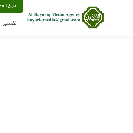
فريق الع
تفسير ال