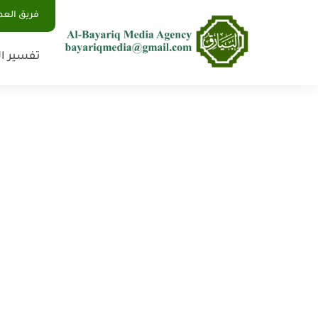
فريق الع
تفسير ال