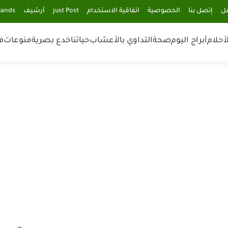
مل
إتصل بنا
الخصوصية
اتفاقية الاستخدام
just Post
أرشيف
lands
أحلام
أبراج اليوم
صحة
التداوي بالأعشاب
حياتنا
خدع بصرية
منوعات
ف