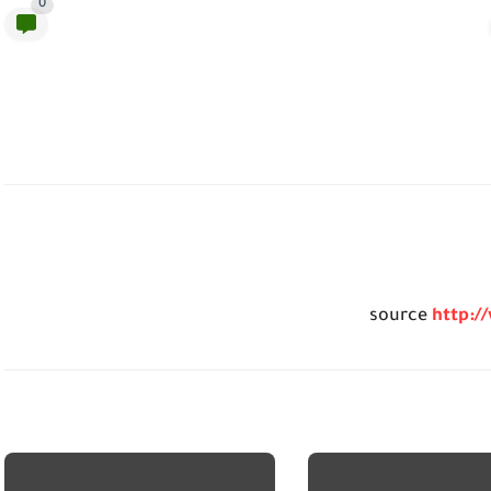
0
source
http:/