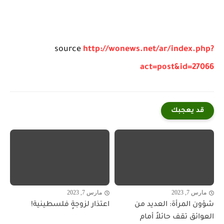
source
http://wonews.net/ar/index.php?
act=post&id=27066
قد يعجبك
مارس 7, 2023
مارس 7, 2023
شؤون المرأة: العديد من
اعتذار لزوجةٍ فلسطينية!
العوائق تقف حائلاً أمام