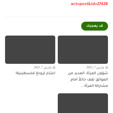
act=post&id=27428
قد يعجبك
مارس 7, 2023
مارس 7, 2023
شؤون المرأة: العديد من
اعتذار لزوجةٍ فلسطينية!
العوائق تقف حائلاً أمام
مشاركة المرأة...