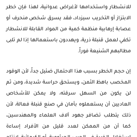
للانشطار واستخدامها لأغراض عدوانية، لهذا فإن خطر
الابتزاز أو التخريب سيزداد، فقد يسرق شخص منحرف أو
عصابة إرهابية منظمة كمية من المواد القابلة للانشطار
تكفي لعمل قنبلة ذرية، ويهددون باستعمالها إذا لم تلبى
مطالبهم الشنيعة فوراً.
إن حجم الخطر بسبب هذا الاحتمال ضئيل جداً، لأن الوقود
المخصب باهظ الثمن، ويستحق حراسة شديدة، ومن ثم
لن يكون من السهل سرقته، ولا يمكن للأشخاص
العاديين أن يستعملوه بأمان في صنع قنبلة فعالة، لأن
ذلك يتطلب تضافر جهود آلاف العلماء والمهندسين،
كما أن من الممكن لعدد قليل من الأفراد إساءة