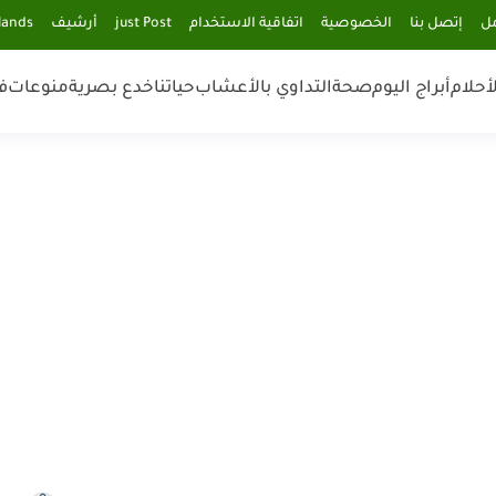
مل
إتصل بنا
الخصوصية
اتفاقية الاستخدام
just Post
أرشيف
lands
أحلام
أبراج اليوم
صحة
التداوي بالأعشاب
حياتنا
خدع بصرية
منوعات
ف