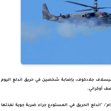
شيسلاف جلادكوف، بإصابة شخصين في حريق اندلع اليوم
ف أوكراني.
": "اندلع الحريق في المستودع جراء ضربة جوية نفذتها