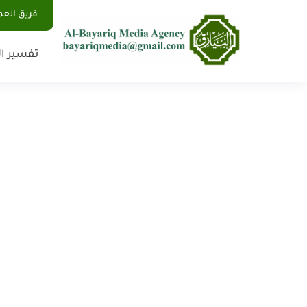
فريق الع
تفسير ال