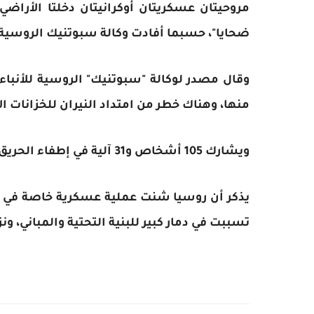
مروحيتان عسكريتان أوكرانيتان دخلتا الأراض
ضحايا"، حسبما أفادت وكالة سبوتنيك الروسية ل
منها، وهناك خطر من امتداد النيران للخزانات ال
ويشارك 105 أشخاص و31 آلية في إطفاء الحريق بالمحطة.
يذكر أن روسيا شنت عملية عسكرية خاصة في أو
تسببت في دمار كبير للبنية التحتية والمباني، ون