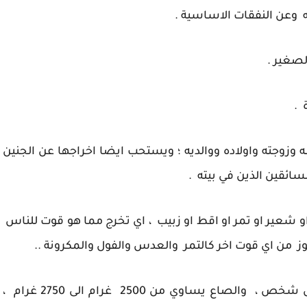
 وعن النفقات الاساسية .
لصغير .
 وزوجته واولاده ووالديه ؛ ويستحب ايضا اخراجها عن الجنين
ائقين الذين في بيته .
او شعير او تمر او اقط او زبيب ، اي تخرج مما هو قوت للناس
جوز من اي قوت اخر كالتمر والعدس والفول والمكرونة ..
7. كم المقدار الواجب : تخرج صاعا واحدا عن كل شخص ، والصاع يساوي من 2500 غرام الى 2750 غرام ،