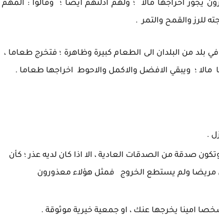
يجوز اخراجها مالا ؛ ولهم ادلتهم ايضا ؛ وقالوا : المهم
ته للرز والقمح والتمر .
 في بلد من البلدان الى الطعام كبيرة وظاهرة ؛ فتخرج طعاما ،
 مالا ؛ ويبقي الافضل والاكمل والاحوط اخراجها طعاما .
ل .
تكون صدقة من الصدقات العادية ، الا اذا كان لديه عذر ؛ كأن
ن مريضا ولم يستطع الخروج فمثل هؤلاء معذورون
خصا امينا يخرجها عنك ، او جمعية خيرية موثوقة .