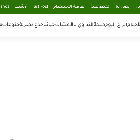
مل
إتصل بنا
الخصوصية
اتفاقية الاستخدام
just Post
أرشيف
lands
أحلام
أبراج اليوم
صحة
التداوي بالأعشاب
حياتنا
خدع بصرية
منوعات
ف