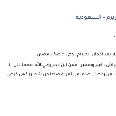
يزم - السعودية
د
طار بعد اكمال الصيام . وهي خاصة برمضان .
ثى ؛ كبير وصغير . فعن ابن عمر رضي الله عنهما قال : (
فطر من رمضان صاعا من تمر او صاعا من شعير) فهي فرض