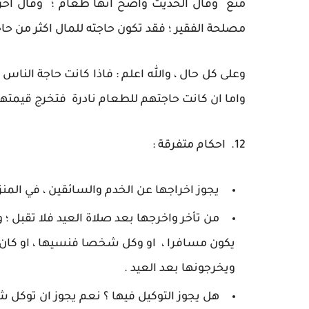
منع وقال الحديث واضح انها طعام ؛ وقال اخرون 
مصلحة الفقير ؛ فقد تكون حاجته للمال اكثر من حاج
وعلى كل حال ، والله اعلم : فاذا كانت حاجة الناس
واما ان كانت حاجتهم للطعام نادرة فتخرج قيمتها
12. احكام متفرقة :
يجوز اخراجها عن الخدم والسائقين ، في المنز
من تأخر واخرجها بعد صلاة العيد فلا تقبل ؛ و
يكون مسافرا ، او وكل شخصا فنسيها ، او كا
ويخرجونها بعد العيد .
هل يجوز التوكيل فيها ؟ نعم يجوز ان توكل ش