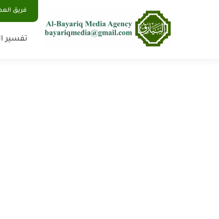
فريق الع
تفسير ال