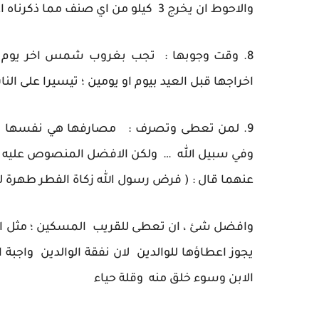
والاحوط ان يخرج 3 كيلو من اي صنف مما ذكرناه اعلاه .
8. وقت وجوبها : تجب بغروب شمس اخر يوم من 
اخراجها قبل العيد بيوم او يومين ؛ تيسيرا على الن
9. لمن تعطى وتصرف : مصارفها هي نفسها مصا
وفي سبيل الله … ولكن الافضل المنصوص عليه ف
عنهما قال : ( فرض رسول الله زكاة الفطر طهرة 
وافضل شئ ، ان تعطى للقريب المسكين ؛ مثل الاخو
يجوز اعطاؤها للوالدين لان نفقة الوالدين واجبة ا
الابن وسوء خلق منه وقلة حياء