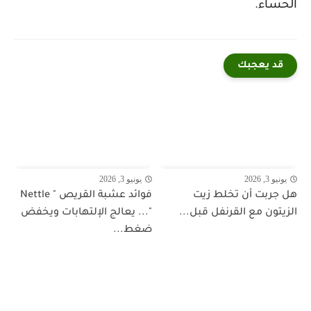
الحساء.
قد يعجبك
يونيو 3, 2026
يونيو 3, 2026
هل جربت أن تخلط زيت
فوائد عشبة القريص " Nettle
الزيتون مع القرنفل قبل...
"... يعالج الإلتهابات ويخفض
ضغط...