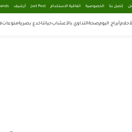
مل
إتصل بنا
الخصوصية
اتفاقية الاستخدام
just Post
أرشيف
lands
أحلام
أبراج اليوم
صحة
التداوي بالأعشاب
حياتنا
خدع بصرية
منوعات
ف