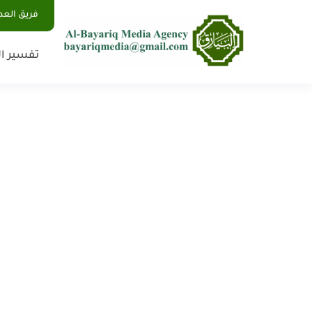
فريق الع
تفسير ال