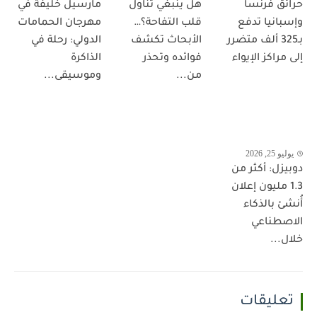
حرائق فرنسا
هل ينبغي تناول
مارسيل خليفة في
وإسبانيا تدفع
قلب التفاحة؟…
مهرجان الحمامات
بـ325 ألف متضرر
الأبحاث تكشف
الدولي: رحلة في
إلى مراكز الإيواء
فوائده وتحذر
الذاكرة
من...
وموسيقى...
يوليو 25, 2026
دوبيزل: أكثر من
1.3 مليون إعلان
أُنشئ بالذكاء
الاصطناعي
خلال...
تعليقات