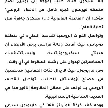
إنه "سيكون هناك طلب (موجّه إلى بوتين) لضمّ
منطقة خيرسون كجزء كامل من الاتحاد الروسي"
مؤكدا أن "القاعدة القانونية (...) ستكون جاهزة قبل
نهاية العام".
وتواصل القوات الروسية تقدمها البطيء في منطقة
دونباس، حيث أفادت وكالة فرانس برس الأربعاء أن
مدينتي سيفيرودونيتسك وليسيتشانسك
المحاصرتين تبدوان على وشك السقوط في أي وقت.
وفي ماريوبول، حيث لا يزال مئات المقاتلين متحصنين
في مصنع أزوفستال للصلب، يتواصل القصف
الروسي بلا توقف على معقل المقاومة الأخير هذا في
المدينة الساحلية الإستراتيجية.
ووجه قائد فرقة المارينز الـ36 في ماريوبول سيرغي