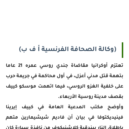
(وكالة الصحافة الفرنسية أ ف ب)
تعتزم أوكرانيا مقاضاة جندي روسي عمره 21 عاما
بتهمة قتل مدني أعزل، في أول محاكمة في جريمة حرب
على خلفية الغزو الروسي، فيما اتهمت موسكو كييف
بقصف مدينة روسية الأربعاء.
وأوضح مكتب المدعية العامة في كييف إيرينا
فينيديكتوفا في بيان أن فاديم شيشيمارين متهم
بإطلاق النار ببندقية كلاشنيكوف من نافذة سيارة كان