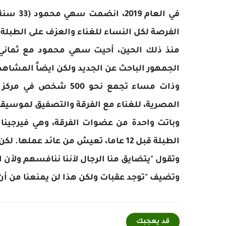
في العا
الفرصة لكل النساء للغناء والعزف على الطبلة ب
منذ ذلك الحين، أحيت سهي محمود مع ثماني 
الجمهور الباحث عن الجديد ولكن ايضاً المشاهد
وذات مساء تجمع نحو 0
المصرية، للغناء مع الفرقة والتصفيق لموسيقي
وباتت واحدة من عضوات الفرقة، وهي فيرجينا ن
الطبلة قبل 12 عاما، تعيش من عائد عملها. لكن البدايات كانت صعبة.
وتقول "يتضايق منا الرجال لآننا ننافسهم ولأن 
وتضيف "توجد عقبات ولكن هذا لن يمنعنا من أن
قد يعجبك