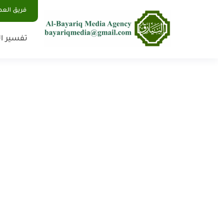
فريق الع
تفسير ال