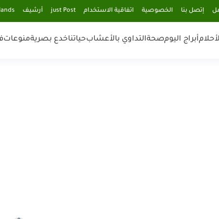
مل
إتصل بنا
الخصوصية
اتفاقية الاستخدام
just Post
أرشيف
lands
أحلام
أبراج اليوم
صحة
التداوي بالأعشاب
حياتنا
خدع بصرية
منوعات
ف