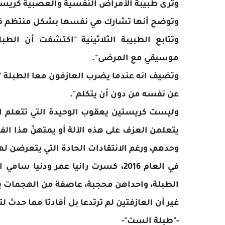
وترى طبيبة الأمراض النفسية والعصبية كريستي
وتوضح أنها تشارك هي نفسها بشكل منتظم في
وتتابع الطبيبة الثلاثينية "اكتشفت أن ال
موسيقي مع المرضى".
وتضيف انه عندما يضرب العازفون معا الطبلة "تزد
عن نفسه من دون أن يتكلم".
وليست كريستين يعقوب الوحيدة التي تتعلم ال
يتعلمن العزف على هذه الآلة أو يمتهنّ هذا الفن
وحدهم، ورغم الانتقادات الحادة التي يتعرضن له
في العام 2016، كسرت رانيا عمر ودن
الطبلة، واحداهن محجبة، عاصفة من الهجمات بعد
غير أن العازفتين لم ترتدعا بل أفادتا مما حدث 
-"طبلة الست"-