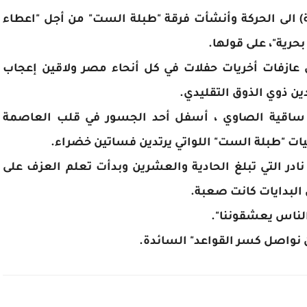
م 2019، انضمت سهي محمود (33 سنة) الى الحركة وأنشأت فرقة "طبلة الست" من أجل "اعطاء
حرية"، على قولها.
عازفات أخريات حفلات في كل أنحاء مصر ولاقين إعجاب
ين ذوي الذوق التقليدي.
50 شخص في مركز ساقية الصاوي ، أسفل أحد الجسور في قلب العاصمة
ات "طبلة الست" اللواتي يرتدين فساتين خضراء.
ادر التي تبلغ الحادية والعشرين وبدأت تعلم العزف على
الناس يعشقوننا".
 نواصل كسر القواعد" السائدة.