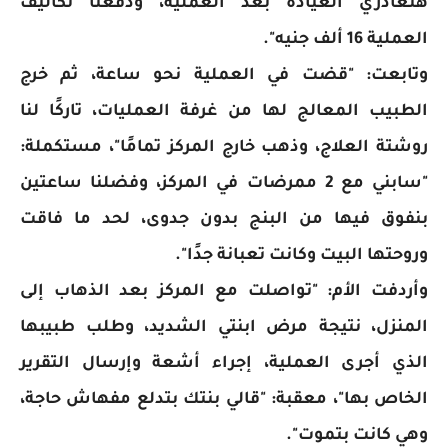
هتغادري العيادة بعد العملية، ودفعنا تكاليف
العملية 16 ألف جنيه".
وتابعت: "قضت في العملية نحو ساعة، ثم خرج
الطبيب المعالج لها من غرفة العمليات، تاركًا لنا
روشتة العلاج، وذهب خارج المركز تمامًا"، مستكملة:
"سابني مع 2 ممرضات في المركز، وفضلنا ساعتين
بنفوق فيها من البنج بدون جدوى، لحد ما فاقت
وروحتها البيت وكانت تعبانة جدًا".
وأردفت الأم: "تواصلت مع المركز بعد الذهاب إلى
المنزل، نتيجة مرض ابنتي الشديد، وطلب طبيبها
الذي أجرى العملية، إجراء أشعة وإرسال التقرير
الخاص بها"، معقبة: "قالي بنتك بتدلع مفهاش حاجة،
وهي كانت بتموت".