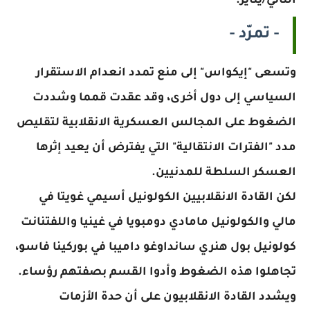
الثاني/يناير.
- تمرّد -
وتسعى "إيكواس" إلى منع تمدد انعدام الاستقرار
السياسي إلى دول أخرى، وقد عقدت قمما وشددت
الضغوط على المجالس العسكرية الانقلابية لتقليص
مدد "الفترات الانتقالية" التي يفترض أن يعيد إثرها
العسكر السلطة للمدنيين.
لكن القادة الانقلابيين الكولونيل أسيمي غويتا في
مالي والكولونيل مامادي دومبويا في غينيا واللفتنانت
كولونيل بول هنري سانداوغو داميبا في بوركينا فاسو،
تجاهلوا هذه الضغوط وأدوا القسم بصفتهم رؤساء.
ويشدد القادة الانقلابيون على أن حدة الأزمات