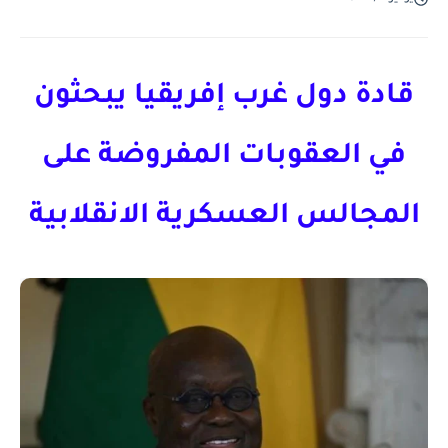
قادة دول غرب إفريقيا يبحثون
في العقوبات المفروضة على
المجالس العسكرية الانقلابية