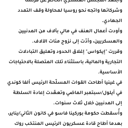
وابتعد المجلس العسكري الحاكم عن فرنسا
وشركائها واتجه نحو روسيا لمحاولة وقف التمدد
الجهادي.
وأودت أعمال العنف في مالي بآلاف من المدنيين
والعسكريين، وأدّت إلى نزوح مئات الآلاف.
وقررت "إيكواس" إغلاق الحدود وتعليق التبادلات
التجارية والمالية، باستثناء تلك المتصلة بالاحتياجات
الأساسية.
في غينيا أطاحت القوات المسلّحة الرئيس ألفا كوندي
في أيلول/سبتمبر الماضي وتعهّدت إعادة السلطة
إلى المدنيين خلال ثلاث سنوات.
وأُسقطت حكومة بوركينا فاسو في كانون الثاني/يناير،
بعدما أطاح قادة عسكريون الرئيس المنتخب روك