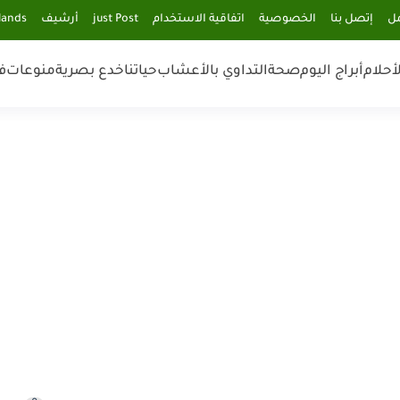
مل
إتصل بنا
الخصوصية
اتفاقية الاستخدام
just Post
أرشيف
lands
أحلام
أبراج اليوم
صحة
التداوي بالأعشاب
حياتنا
خدع بصرية
منوعات
ف