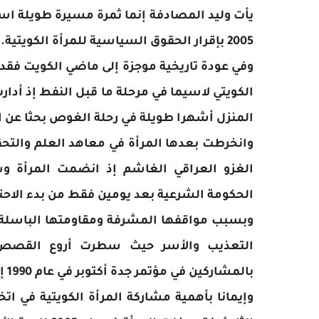
يأت وليد المصادفة إنما ثمرة مسيرة طويلة ا
2005 بإقرار الحقوق السياسية للمرأة الكويتية.
وفي عودة تاريخية موجزة إلى ماضي الكويت فقد
الكويتي لاسيما في مرحلة ما قبل النفط إذ أد
المنزل أشهرا طويلة في رحلة الغوص بحثا عن ا
وانخرطت بعدها المرأة في معاهد العلم والتحق
الغزو العراقي الغاشم إذ انضمت المرأة وش
الحكومة الشرعية بعد يومين فقط من بدء الاحت
وبسبب مواقفها المشرفة ومقاومتها الباسلة ل
التعذيب والأسر حيث سطرت أروع القصص 
بالمشاركين في مؤتمر جدة أكتوبر في عام 1990 إلى الاجماع بالمطالبة بإعطائها حقها ومساواتها مع الرجل.
وإيمانا بأهمية مشاركة المرأة الكويتية في ات