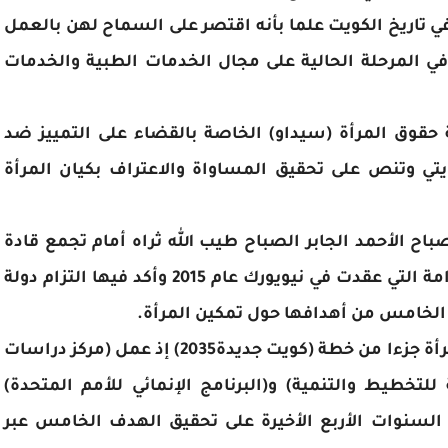
في تاريخ الكويت علما بأنه اقتصر على السماح لهن بالعمل
المرحلة الحالية على مجال الخدمات الطبية والخدمات
ت قد وقّعت في عام 1994 اتفاقية حقوق المرأة (سيداو) الخاصة بالقضاء على التمييز ضد
تي وتنص على تحقيق المساواة والاعتراف بكيان المرأة
اح الأحمد الجابر الصباح طيب الله ثراه أمام تجمع قادة
العالم في قمة الأمم المتحدة للتنمية المستدامة التي عقدت في نيويورك عام 2015 وأكد فيها التزام دولة
 الخامس من أهدافها حول تمكين المرأة.
واعتبر الشيخ صباح الأحمد رحمه الله تمكين المرأة جزءا من خطة (كويت جديدة2035) إذ عمل (مركز دراسات
 للتخطيط والتنمية) و(البرنامج الإنمائي للأمم المتحدة)
 السنوات الأربع الأخيرة على تحقيق الهدف الخامس عبر