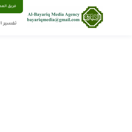
فريق الع
تفسير ال