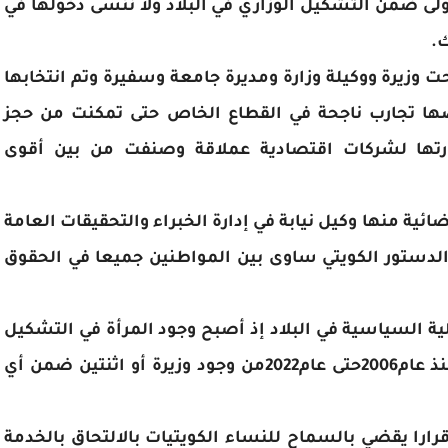
ت المرأة في عام 2005 للمرة الأولى ضمن التشكيل الوزاري في البلاد ولا ننسى دخولها في
.
 وزيرة ووكيلة وزارة ومديرة جامعة وسفيرة وتم انتخابها
ا تجارب ناجحة في القطاع الخاص حتى تمكنت من حجز
دارتها لشركات اقتصادية عملاقة وصنفت من بين أقوى
ئية منها وكيل نيابة في إدارة الخبراء والتحقيقات العامة
لدستور الكويتي ساوى بين المواطنين جميعا في الحقوق
ة السياسية في البلاد إذ أصبح وجود المرأة في التشكيل
الوزاري أمرا ضروريا فلم يخل تشكيل وزاري منذ عام2006حتى عام2022من وجود وزيرة أو اثنتين ضمن أي
ي حينها قرارا يقضي بالسماح للنساء الكويتيات بالالتحاق بالخدمة