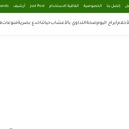
مل
إتصل بنا
الخصوصية
اتفاقية الاستخدام
just Post
أرشيف
lands
أحلام
أبراج اليوم
صحة
التداوي بالأعشاب
حياتنا
خدع بصرية
منوعات
ف