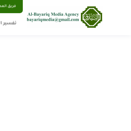
فريق الع
تفسير ال