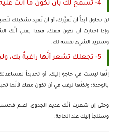
4- تسمح لك بأن تكون ما أنت عليه
لن تحاول أبدأً أن تُغيِّرك، أو أن تُعيد تشكيلك ل
وإذا اختارت أن تكون معك، فهذا يعني أنَّك الش
وستريد الشيء نفسه لك.
5- تجعلك تشعر أنَّها راغبةٌ بك، وليس أنَّها في حاجة إليك
إنَّها ليست في حاجةٍ إليك، أو تحديداً لمساعدت
بالوحدة؛ ولكنَّها ترغب في أن تكون معك لأنَّها تحبك
وحتى إن شعرت أنَّك عديم الجدوى، اعلم فحسب 
وستلجأ إليك عند الحاجة.