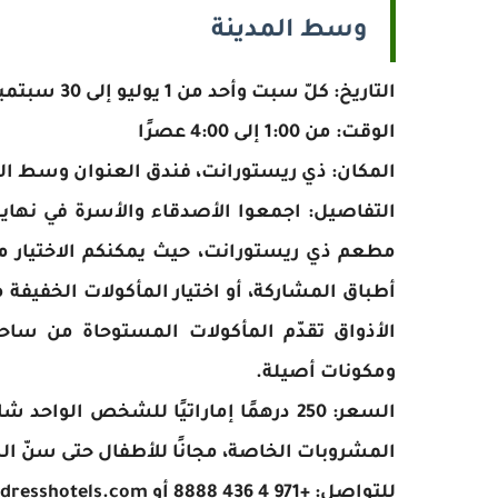
وسط المدينة
التاريخ: كلّ سبت وأحد من 1 يوليو إلى 30 سبتمبر 2022
الوقت: من 1:00 إلى 4:00 عصرًا
المكان: ذي ريستورانت، فندق العنوان وسط ال
التفاصيل: اجمعوا الأصدقاء والأسرة في نهاية
مطعم ذي ريستورانت، حيث يمكنكم الاختيار م
أطباق المشاركة، أو اختيار المأكولات الخفيف
الأذواق تقدّم المأكولات المستوحاة من ساحل
ومكونات أصيلة.
المشروبات الخاصة، مجانًا للأطفال حتى سنّ السادسة، خصم 50 بالمائة للأط
للتواصل: +971 4 436 8888 أو dineatdowntown@addresshotels.com