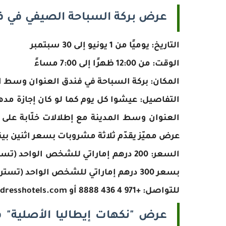
عرض بركة السباحة الصيفي في ف
التاريخ: يوميًا من 1 يونيو إلى 30 سبتمبر
الوقت: من 12:00 ظهرًا إلى 7:00 مساءً
المكان: بركة السباحة في فندق العنوان وسط ا
التفاصيل: عيشوا كل يوم كما لو كان إجازة م
العنوان وسط المدينة مع إطلالات خلّابة على 
عرض مميّز يقدّم ثلاثة مشروبات بسعر اثنين 
بسعر 300 درهم إماراتي للشخص الواحد (تستردّ 200 درهم إماراتي منها مقابل الوجبات)
للتواصل: +971 4 436 8888 أو dineatdowntown@addresshotels.com
عرض "نكهات إيطاليا الأصلية" 