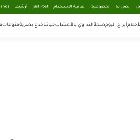
مل
إتصل بنا
الخصوصية
اتفاقية الاستخدام
just Post
أرشيف
lands
أحلام
أبراج اليوم
صحة
التداوي بالأعشاب
حياتنا
خدع بصرية
منوعات
ف