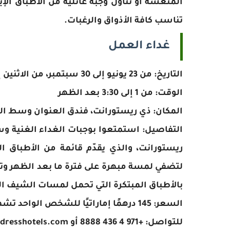
المنعشة أو تناول وجبة عائلية من الأطباق الإيط
تناسب كافة الأذواق والرغبات.
غداء العمل
التاريخ: من 23 يونيو إلى 30 سبتمبر، من الاثنين إلى الجمعة
الوقت: من 1 إلى 3:30 بعد الظهر
المكان: ذي ريستورانت، فندق العنوان وسط ال
التفاصيل: استمتعوا بوجبات الغداء الغنية و
ريستورانت، والذي يقدّم قائمة من الأطباق ا
لتضفي لمسة مبهرة على فترة ما بعد الظهر وتس
بالأطباق المبتكرة التي تحمل لمسات الشيف ال
السعر: 145 درهمًا إماراتيًا للشخص الواحد تشمل قائمة من ثلاثة أطباق
للتواصل: +971 4 436 8888 أو dineatdowntown@addresshotels.com