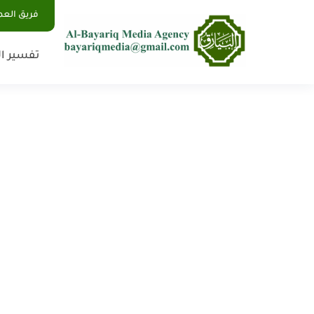
فريق الع
تفسير ال