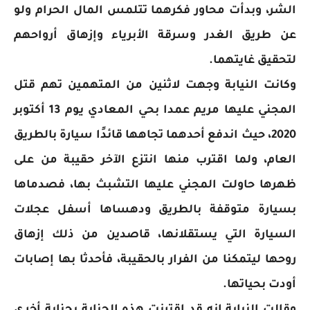
الشر، وبدأت محاور فكرهما تتلمس المال الحرام ولو
عن طريق الغدر وسرقة الأبرياء وإزهاق أرواحهم
لتحقيق غايتهما.
وكانت النيابة وجهت لاثنين من المتهمين تهم قتل
المجني عليها مريم عمدا بحي المعادي يوم 13 أكتوبر
2020، حيث اندفع أحدهما تجاهها قائدًا سيارة بالطريق
العام، ولما اقترب منها انتزع الآخر حقيبة من على
ظهرها حاولت المجني عليها التشبث بها، فصدماها
بسيارة متوقفة بالطريق ودهساها أسفل عجلات
السيارة التي يستقلانها، قاصدين من ذلك إزهاق
روحها ليتمكنا من الفرار بالحقيبة، فأحدثا بها إصابات
أودت بحياتها.