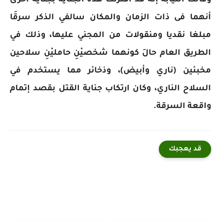
وقالت النيابة إنه قد اقترنت هذه الجناية بجناية أخرى
أنهما فى ذات الزمان والمكان سالفي الذكر سرقَا
مبلغا نقديا ومنقولات من المجني عليها، وذلك في
الطريق العام حالَ كونهما شخصيْنِ حامليْنِ سلاحين
مخبئين (ناري وأبيض)، وذخائر مما يستخدم في
السلاح الناري، وكان ارتكاب جناية القتل بقصد إتمام
واقعة السرقة.
قد يعجبك