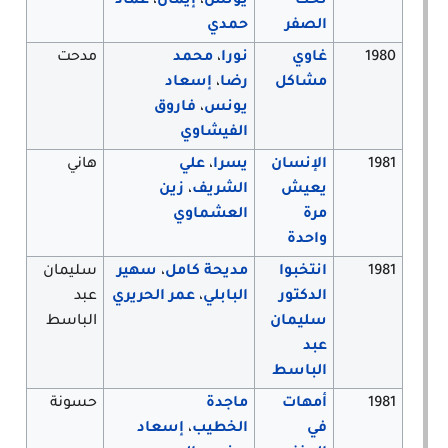
تحت
يونس
،
إيمان
،
عماد
الصفر
حمدي
1980
غاوي
نورا
،
محمد
مدحت
مشاكل
رضا
،
إسعاد
يونس
،
فاروق
الفيشاوي
1981
الإنسان
يسرا
،
علي
هاني
يعيش
الشريف
،
زين
مرة
العشماوي
واحدة
1981
انتخبوا
مديحة كامل
،
سهير
سليمان
الدكتور
البابلي
،
عمر الحريري
عبد
سليمان
الباسط
عبد
الباسط
1981
أمهات
ماجدة
حسونة
في
الخطيب
،
إسعاد