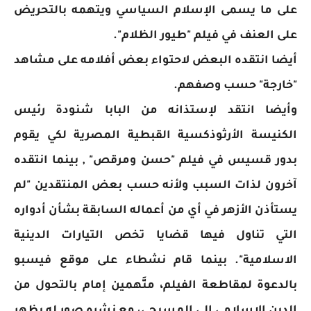
على ما يسمى الإسلام السياسي ويتهمه بالتحريض
على العنف في فيلم "طيور الظلام".
أيضا انتقده البعض لاحتواء بعض أفلامه على مشاهد
"خارجة" حسب وصفهم.
وأيضا انتقد لإستذانه من البابا شنودة رئيس
الكنيسة الأرثوذكسية القبطية المصرية لكي يقوم
بدور قسيس في فيلم "حسن ومرقص" , بينما انتقده
آخرون لذات السبب ولأنه حسب بعض المنتقدين "لم
يستأذن الأزهر في أي من أعماله السابقة بشأن أدواره
التي تناول فيها قضايا تخص التيارات الدينية
الاسلامية". بينما قام نشطاء على موقع فيسبو
بالدعوة لمقاطعة الفيلم، متَّهمين إمام بالتحول من
الدين الإسلامي إلى المسيحي، مع نشره صور له يظهر