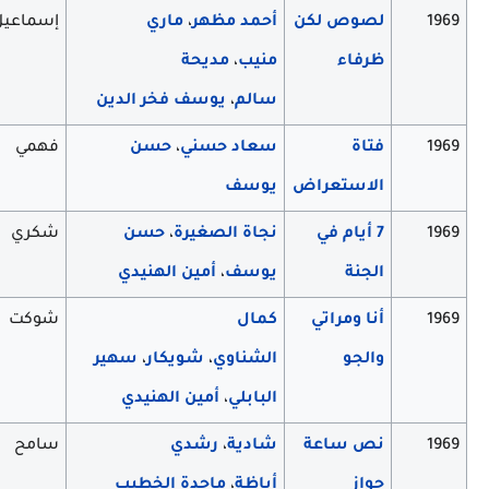
1969
لصوص لكن
أحمد مظهر
،
ماري
إسماعيل
ظرفاء
منيب
،
مديحة
سالم
،
يوسف فخر الدين
1969
فتاة
سعاد حسني
،
حسن
فهمي
الاستعراض
يوسف
1969
7 أيام في
نجاة الصغيرة
،
حسن
شكري
الجنة
يوسف
،
أمين الهنيدي
1969
أنا ومراتي
كمال
شوكت
والجو
الشناوي
،
شويكار
،
سهير
البابلي
،
أمين الهنيدي
1969
نص ساعة
شادية
،
رشدي
سامح
جواز
أباظة
،
ماجدة الخطيب