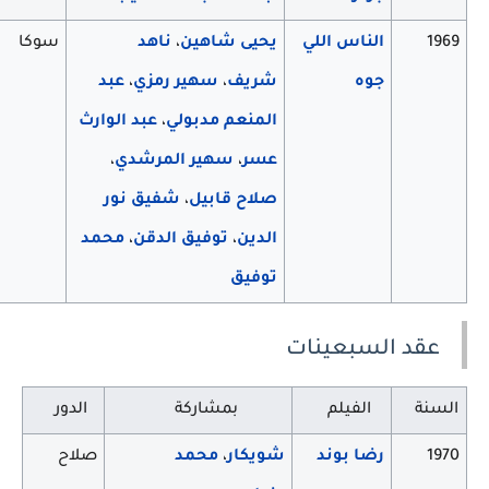
1969
الناس اللي
يحيى شاهين
،
ناهد
سوكا
جوه
شريف
،
سهير رمزي
،
عبد
المنعم مدبولي
،
عبد الوارث
عسر
،
سهير المرشدي
،
صلاح قابيل
،
شفيق نور
الدين
،
توفيق الدقن
،
محمد
توفيق
عقد السبعينات
السنة
الفيلم
بمشاركة
الدور
1970
رضا بوند
شويكار
،
محمد
صلاح