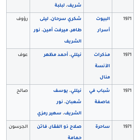
شريف
،
لبلبة
1971
البيوت
شكري سرحان
،
ليلى
رؤوف
أسرار
طاهر
،
ميرفت أمين
،
نور
الشريف
1971
مذكرات
نيللي
،
أحمد مظهر
عوف
الآنسة
منال
1971
شباب في
نيللي
،
يوسف
صالح
عاصفة
شعبان
،
نور
الشريف
،
سهير رمزي
1971
ساحرة
صلاح ذو الفقار
،
فاتن
الجرسون
حمامة