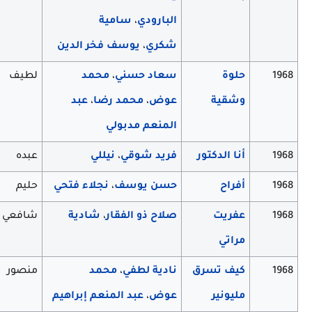
البارودي
،
سامية
شكري
،
يوسف فخر الدين
1968
حلوة
سعاد حسني
،
محمد
لطيف
وشقية
عوض
،
محمد رضا
،
عبد
المنعم مدبولي
1968
أنا الدكتور
فريد شوقي
،
نيللي
عبده
1968
أفراح
حسن يوسف
،
نجلاء فتحي
حليم
1968
عفريت
صلاح ذو الفقار
،
شادية
شافعي
مراتي
1968
كيف تسرق
نادية لطفي
،
محمد
منصور
مليونير
عوض
،
عبد المنعم إبراهيم