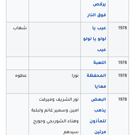
يرقص
فوق النار
1978
عيب يا
شهاب
لولو يا لولو
عيب
1978
اللعبة
1978
المحفظة
نورا
عطوه
معايا
1978
البعض
نور الشريف وميرفت
يذهب
امين وسمير غانم ولبلبة
للمأذون
وهناء الشوربجي وجورج
مرتين
سيدهم