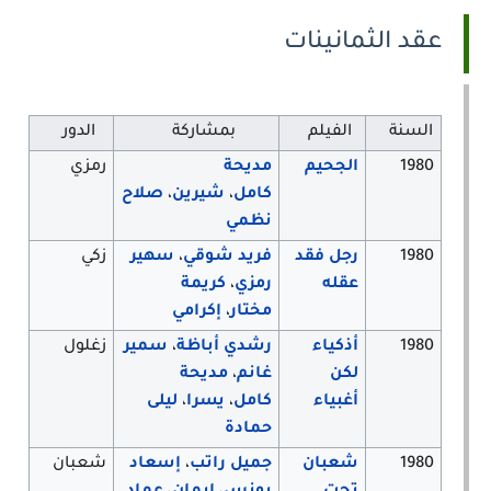
عقد الثمانينات
السنة
الفيلم
بمشاركة
الدور
1980
الجحيم
مديحة
رمزي
كامل
،
شيرين
،
صلاح
نظمي
1980
رجل فقد
فريد شوقي
،
سهير
زكي
عقله
رمزي
،
كريمة
مختار
،
إكرامي
1980
أذكياء
رشدي أباظة
،
سمير
زغلول
لكن
غانم
،
مديحة
أغبياء
كامل
،
يسرا
،
ليلى
حمادة
1980
شعبان
جميل راتب
،
إسعاد
شعبان