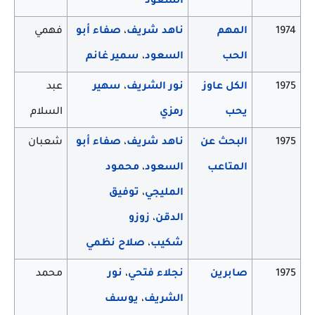
السعود
1974
المهم
ناهد شريف
،
صفاء أبو
فهمي
الحب
السعود
،
سمير غانم
1975
الكل عاوز
نور الشريف
،
سهير
عبد
يحب
رمزي
السلام
1975
البحث عن
ناهد شريف
،
صفاء أبو
شعبان
المتاعب
السعود
،
محمود
المليجي
،
توفيق
الدقن
،
زوزو
شكيب
،
صلاح نظمي
1975
صابرين
نجلاء فتحي
،
نور
محمد
الشريف
،
يوسف