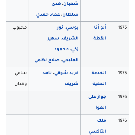
شعبان
،
هدى
سلطان
،
عماد حمدي
1975
ألو أنا
بوسي
،
نور
محبوب
القطة
الشريف
،
سهير
زكي
،
محمود
المليجي
،
صلاح نظمي
1975
الخدعة
فريد شوقي
،
ناهد
سامي
الخفية
شريف
وهدان
1976
جواز على
الهوا
1976
ملك
التاكسي