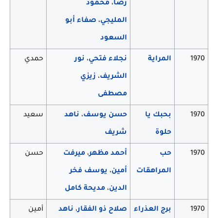
رضا
،
محمود
المليجي
،
صفاء أبو
السعود
1970
المراية
نجلاء فتحي
،
نور
حمدي
الشريف
،
زيزي
مصطفى
1970
بحبك يا
حسن يوسف
،
ناهد
سعيد
حلوة
شريف
1970
حب
أحمد مظهر
،
ميرفت
حسن
المراهقات
أمين
،
يوسف فخر
الدين
،
مديحة كامل
1970
برج العذراء
صلاح ذو الفقار
،
ناهد
أمين