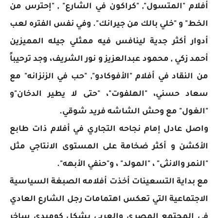
أفلام "المتسول", "كراكون في الشارع" , "إحترس من
الخط" و "خلي بالك من جيرانك". وفي نفس الفتره لعب
أدوار أكثر جدية لينافس فيه ممثلي جيله المميزين
أحمد زكي , محمود عبدالعزيز و نور الشريف، وجد ترحيباً
من النقاد في أفلام "الأفوكادو", "حب في الزنزانه" مع
سعاد حسني، "الهلفوت"، "حتى لا يطير الدخان"و
"الغول" مع وحش الشاشه فريد شوقي.
واصل عادل إمام نجاحه التجاري في أفلام ذات طابع
الأكشن و أكثر ضخامة على المستوى الانتاجي مثل
"النمر والانثى" ، "المولد" ، و"حنفي الأبهه".
مع بداية التسعينات أخذت أفلامه الصبغة السياسية
الاجتماعية التي تعكس اهتمامات رجل الشارع العادي
في المجتمع المصري والعربي بشكل كوميدي ساخر