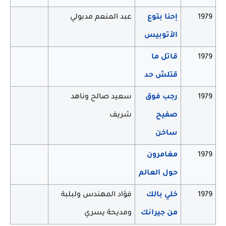
1979
إحنا بتوع
عبد المنعم مدبولي
الأتوبيس
1979
قاتل ما
قتلش حد
1979
رجب فوق
سعيد صالح وناهد
صفيح
شريف
ساخن
1979
مغامرون
حول العالم
1979
خلي بالك
فؤاد المهندس ولبلبة
من جيرانك
ومديحة يسري