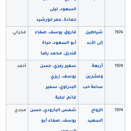
السعود
،
ليلى
حمادة
،
عمر خورشيد
1974
شياطين
فاروق يوسف
،
صفاء
فخراني
إلى الأبد
أبو السعود
،
حياة
قنديل
،
محمد رضا
1974
أربعة
سهير رمزي
،
حسن
أحمد
وعشرين
يوسف
،
زيزي
ساعة حب
البدراوي
،
سمير
غانم
،
لبلبة
1974
الزواج
شمس البارودي
،
حسن
مجدي
السعيد
يوسف
،
صفاء أبو