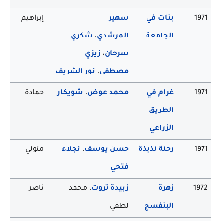
1971
بنات في
سهير
إبراهيم
الجامعة
المرشدي
،
شكري
سرحان
،
زيزي
مصطفى
،
نور الشريف
1971
غرام في
محمد عوض
،
شويكار
حمادة
الطريق
الزراعي
1971
رحلة لذيذة
حسن يوسف
،
نجلاء
متولي
فتحي
1972
زهرة
زبيدة ثروت
، محمد
ناصر
البنفسج
لطفي