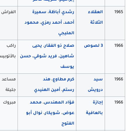
1965
العقلاء
رشدي أباظة
،
سميرة
الفراش
الثلاثة
أحمد
،
أحمد رمزي
،
محمود
المليجي
1966
3 لصوص
صلاح ذو الفقار
،
يحيى
راكب
شاهين
،
فريد شوقي
،
حسن
بالأتوبيس
يوسف
1966
سيد
كرم مطاوع
،
هند
مساعد
درويش
رستم
،
أمين الهنيدي
جليلة
1966
إجازة
فؤاد المهندس
،
محمد
مبروك
بالعافية
عوض
،
شويكار
،
نوال أبو
الفتوح