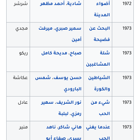
1972
أضواء
شادية
،
أحمد مظهر
شرشر
المدينة
1973
البحث عن
سمير صبري
،
ميرفت
مجدي
فضيحة
أمين
1973
شلة
صباح
،
مديحة كامل
ريكو
المشاغبين
1973
الشياطين
حسن يوسف
،
شمس
عكاشة
والكورة
البارودي
1973
شيء من
نور الشريف
،
سهير
عادل
الحب
رمزي
،
لبلبة
1973
عندما يغني
هاني شاكر
،
ناهد
منير
الحب
يسري
،
صفاء أبو