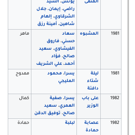
المنفى
يونس
،
السيد
راضي
،
إيمان
،
جلال
الشرقاوي
،
إلهام
شاهين
،
أمينة رزق
1981
المشبوه
سعاد
ماهر
حسني
،
فاروق
الفيشاوي
،
سعيد
صالح
،
فؤاد
أحمد
،
علي الشريف
1981
ليلة
يسرا
،
محمود
ممدوح
شتاء
المليجي
دافئة
1982
على باب
يسرا
،
صفية
كمال
الوزير
العمري
،
سعيد
صالح
،
توفيق الدقن
1982
عصابة
لبلبة
حمادة
حمادة