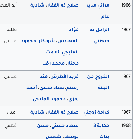
1966
مراتي مدير
صلاح ذو الفقار
،
شادية
أبو المجد
عام
1967
الراجل ده
فؤاد
طلبة
حيجنني
المهندس
،
شويكار
،
محمود
عباس
المليجي
،
نعمت
مختار
،
محمد رضا
1967
الخروج من
فريد الأطرش
،
هند
عباس
الجنة
رستم
،
عماد حمدي
،
أحمد
رمزي
،
محمود المليجي
1967
كرامة زوجتي
صلاح ذو الفقار
،
شادية
أمين
1968
حكاية 3
سعاد حسني
،
حسن
فهمي
بنات
يوسف
،
شمس