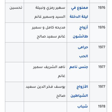
1976
ممنوع في
سهير رمزي ونبيلة
تحسين
ليلة الدخلة
السيد وسمير غانم
1976
أزواج
مديحه كامل و سمير
طائشون
غانم سعيد صالح
1977
حرامى
الحب
1977
جنس ناعم
ناهد الشريف سمير
غانم
1977
الأزواج
يوسف فخر الدين سعيد
الشياطين
صالح
1978
شباب