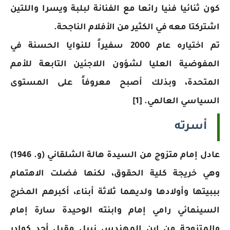
كون ثنائيا فنيا رائعا مع الفنانة لبلبة ويسرا واللتين
اشتركتا معه في الكثير من الأفلام الناجحة.
تم اختياره عام 2000 سفيراً للنوايا الحسنة في
المفوضية العليا لشؤون اللاجئين التابعة للأمم
المتحدة، وبذلك أصبح معروفاً على المستوى
السياسي العالمي. [1]
أسرته
عادل إمام متزوج من السيدة هالة الشلقاني (و. 1946)
وهي خريجة كلية الحقوق، لكنها فضلت الاهتمام
بببيتها وأولادها ولديهما ثلاثة أبناء، أكبرهم المخرج
السينمائي رامي إمام وابنته الوحيدة سارة إمام
والمتزوجة من ابن المهندس نبيل مقبل أحد كوادر