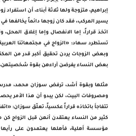
إبراهيم، متزوجة ولها ثلاثة أبناء، أن استفراد 
يسير المركب، فقد كان زوجها دائماً يخالفها ف
اتخذ قراراً، إما الانفصال وإما إغلاق المحل،
تستطرد سهاد: «الزواج في مجتمعاتنا العربية
وبعض الزوجات يردن تحقيق أكبر قدر من المك
بعض النساء يفرضن آراءهن بقوة شخصيتهن، وي
مثلها وبقوة أشد، ترفض سوزان محمد، مدرسة، 
ومصروفات البيت، لكن يبدو أن هذا الأمر يحصل ف
تتفاجأ باتخاذه قراراً عكسياً، تعلّق سوزان: «ا
كثير من النساء يعتقدن أنهن قبل الزواج كن
مؤسسة أهلية، فأهلها يعتمدون على رأيها وم