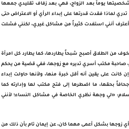
 شخصيتها يوماً بعد الزواج، فهي بعد زفاف تقليدي جمعها
 تدري لماذا فقدت قدرتها على إبداء الرأي أو الاعتراض حتى
 «أعترف أنني استفدت كثيراً من مشاكل غيري، لكنني فشلت
 من الطلاق أصبح شبحاً يطاردها، كما يطارد كل امرأة
، صاحبة مكتب أسري تديره مع زوجها، ففي قضية من يحكم
 كانت على يقين أنه أقل خبرة منها، ولأنها حاولت إبداء
افاً بحقها، ما اضطرها إلى فتح مكتب لها وإدارته كما
لام: «لي وجهة نظري الخاصة في مشاكل النساء؛ لأنني
أي زوجها بشكل أعمى مهما كان، عن إيمان تام بأن ذلك من