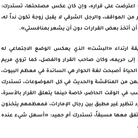
أو اعترضت على قراره، وإن كان عكس مصلحتها، تستدرك:
من المواقف، والرجل الشرقي لا يقبل زوجة تكون نداً له،
أن أتخذ بعض القرارات دون أن يشعر بمنافستي».
طريقة ارتداء «البشت» الذي يعكس الوضع الاجتماعي له
تد إلى حريمه، وكان صاحب القرار والفصل، كما تروي مريم
الحياة أصبحت لغة الحوار هي السائدة في معظم البيوت،
كنهن من المناقشة والحديث في كل الموضوعات، تستدرك
سب في الوقت الحاضر، خاصة حينما يتعلق القرار بالأسرة،
رد تنظير غير مطبق بين رجال الإمارات، فمعظمهم يتخذون
ذا اتفق معها مسبقاً، تستدرك أم حميد: «أسهل شيء عنده