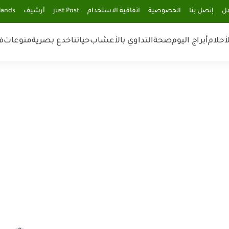
مل
إتصل بنا
الخصوصية
اتفاقية الاستخدام
just Post
أرشيف
lands
أحلام
أبراج اليوم
صحة
التداوي بالأعشاب
حياتنا
خدع بصرية
منوعات
ف