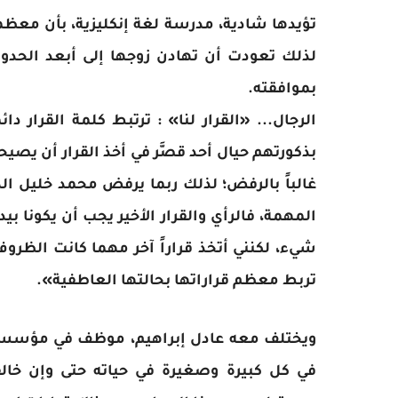
تؤيدها شادية، مدرسة لغة إنكليزية، بأن معظم
لذلك تعودت أن تهادن زوجها إلى أبعد الحدو
بموافقته.
الرجال... «القرار لنا» : ترتبط كلمة القرار د
بذكورتهم حيال أحد قصَّر في أخذ القرار أن يصيح
غالباً بالرفض؛ لذلك ربما يرفض محمد خليل ال
المهمة، فالرأي والقرار الأخير يجب أن يكونا 
شيء، لكنني أتخذ قراراً آخر مهما كانت الظرو
تربط معظم قراراتها بحالتها العاطفية».
ويختلف معه عادل إبراهيم، موظف في مؤسسة أ
في كل كبيرة وصغيرة في حياته حتى وإن خالف