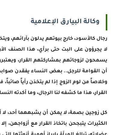
وكالة البيارق الإعلامية
رجال كالأسود، خارج بيوتهم يدلون بآرائهم، ويت
لا يجرؤون على البت حتى برأي، هذا الصنف الأ
يسمحون لزوجاتهم بمشاركتهم القرار، ويعتبرو
أن القوامة للرجل.. بعض النساء يفقدن صوابهن 
وخلاصاً من لوم الزوج إذا لم يتخذن رأياً صائباً،
القرار، هذا ما كشفه لنا الرجال، وما أكدته النسا
كل زوجين بصمة، لا يمكن أن يشبههما أحد، لا أق
الكثيرات يتبجحن باتخاذ القرار مع أزواجهن، إلا 
عضلاته، تبالغ المرأة بإبراز أهمية أنوثتها الت