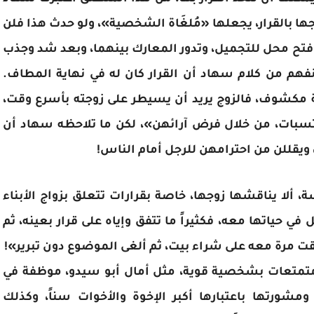
زوجها بالقرار، يجعلها «مُلغَاة الشخصية»، ولو حدث هذا فلن
ي فتح محل للتجميل، وتدور المعارك بينهما، وبعد شد وجذب
 ونفهم من كلام سهاد أن القرار كان له في نهاية المطاف.
 مكشوف، فالزوج يريد أن يسيطر على زوجته بأسرع وقت،
تسبات، من خلال فرض آرائهن»، لكن ما تلاحظه سهاد أن
قللن من احترامهن للرجل أمام الناس!
ألا يناقشها زوجها، خاصة بقرارات تتعلق بزواج الأبناء
ي حياتها معه، فكثيراً ما تتفق وإياه على قرار بعينه، ثم
تفقت مرة معه على شراء بيت، ثم ألغى الموضوع دون تبرير»!
 متمتعات بشخصية قوية، مثل أمال أبو سيدو، موظفة في
شورتها باعتبارها أكبر الإخوة والأخوات سناً، وكذلك