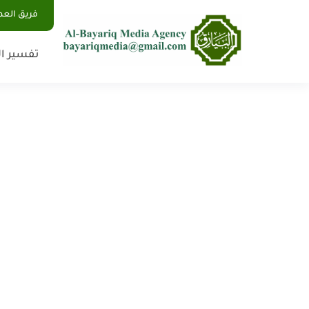
فريق الع
تفسير ال