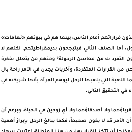
خذون قراراتهم أمام الناس، بينما هم في بيوتهم «نعامات»
ول، أما الصنف الثاني فيتبجحون بديمقراطيتهم، لكنهم لا
ن التفرد به من محاسن الرجولة؟ ومنهم من يتعلل بفكرة
من القرارات المتفردة، وأخريات يجدن في الأمر راحة بال
 فما اللعبة التي يلعبها الرجل ليوهم المرأة بأنها شريكته في
ء في التحقيق التالي.
رباؤهما ولا أصدقاؤهما ولا أي زوجين في الحياة، وبرغم أن
أن الأمر قد لا يكون صحيحاً، فكما يبالغ الرجل بإبراز أهمية
ي يمكنها أن تتخذ القرار بها، من هذا المنطلق اعتبرت سهاد