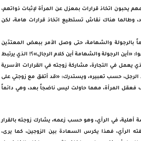
هم يحبون اتخاذ قرارات بمعزل عن المرأة لإثبات ذواتهم،
د، وطالما هناك نقاش تستطيع اتخاذ قرارات هامة، لكن
ائماً بالرجولة والشهامة، حتى وصل الأمر ببعض المعتدّين
وا: «أين الرجولة والشهامة أين كلام الرجال»؟! الذي يرتبط
ذي يعمل في التجارة، مشاركة زوجته في القرارات الأسرية
بيد الرجل، حسب تعبيره، ويستدرك: «قد أتفق مع زوجتي على
ف فعقل المرأة، مهما حاولت ليس ناضجاً بعد، وهي دائماً
هلية، في الرأي، وهو حسب زعمه، يشارك زوجته بالقرار
ته الرأي، فهذا يكرس السعادة بين الزوجين، كما يرى،