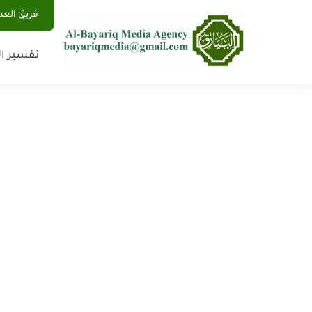
فريق الع
تفسير ال