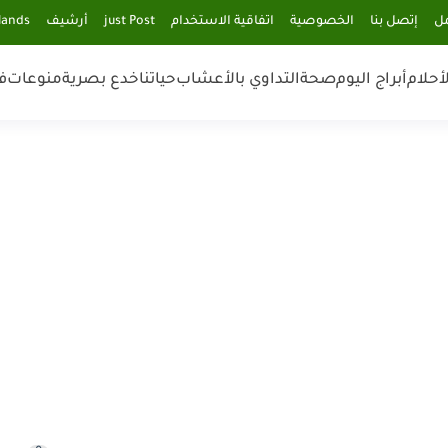
مل
إتصل بنا
الخصوصية
اتفاقية الاستخدام
just Post
أرشيف
lands
أحلام
أبراج اليوم
صحة
التداوي بالأعشاب
حياتنا
خدع بصرية
منوعات
ف