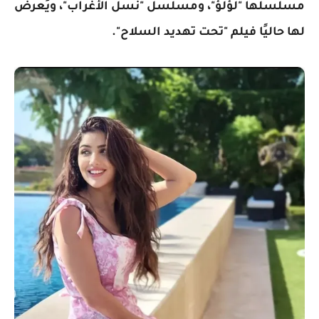
مسلسلها "لؤلؤ"، ومسلسل "نسل الأغراب"، ويُعرض
لها حاليًا فيلم "تحت تهديد السلاح".