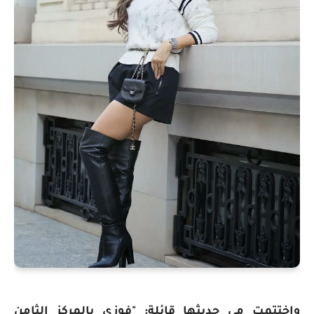
واختتمت مي حديثها قائلة: "فوزي بالمركز الثامن