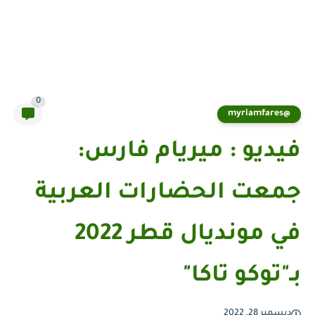
0
@myriamfares
فيديو : ميريام فارس:
جمعت الحضارات العربية
في مونديال قطر 2022
بـ"توكو تاكا"
ديسمبر 28, 2022