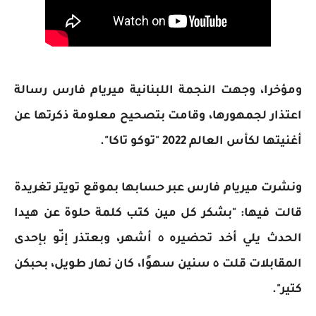
ومؤخرا، وجهت النجمة اللبنانية ميريام فارس رسالة
اعتذار لجمهورها، وقامت بتصحيح معلومة ذكرتها عن
أغنيتها لكأس العالم 2022 "توكو تاكا".
ونشرت ميريام فارس عبر حسابها بموقع تويتر تغريدة
قالت فيها: "بشكر كل مين كتب كلمة حلوة عن هيدا
الحدث يلي أخد تحضيره ٥ أشهر، وبعتذر إنّو بإحدى
المقابلات قلت ٥ سنين سهوًا، كان نهار طويل، بحبكن
كتير".