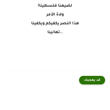
لضيعنا فلسطينا!
ولاة الأمر
هذا النصر يكفيكم ويكفينا
..تهانينا
قد يعجبك