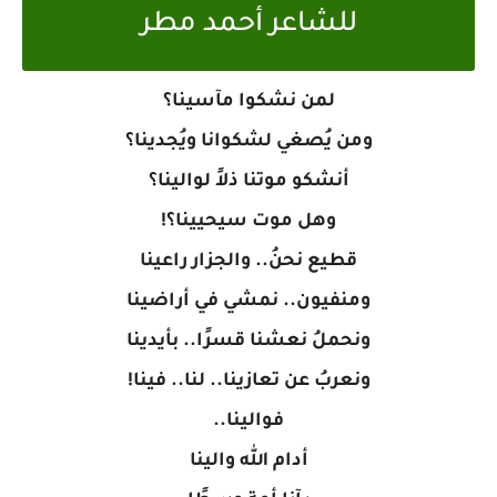
للشاعر أحمد مطر
لمن نشكوا مآسينا؟
ومن يُصغي لشكوانا ويُجدينا؟
أنشكو موتنا ذلاً لوالينا؟
وهل موت سيحيينا؟!
قطيع نحنُ.. والجزار راعينا
ومنفيون.. نمشي في أراضينا
ونحملُ نعشنا قسرًا.. بأيدينا
ونعربُ عن تعازينا.. لنا.. فينا!
فوالينا..
أدام الله والينا