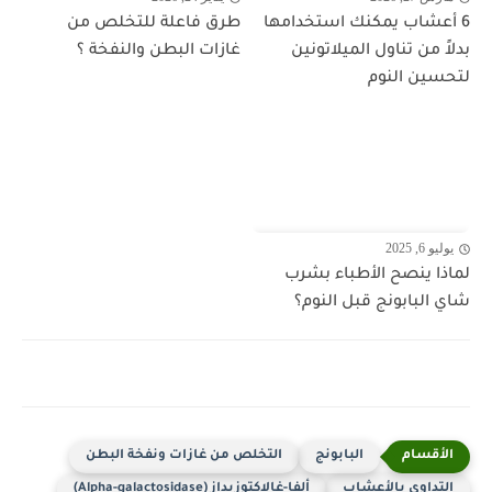
6 أعشاب يمكنك استخدامها
طرق فاعلة للتخلص من
بدلاً من تناول الميلاتونين
غازات البطن والنفخة ؟
لتحسين النوم
يوليو 6, 2025
لماذا ينصح الأطباء بشرب
شاي البابونج قبل النوم؟
البابونج
التخلص من غازات ونفخة البطن
التداوي بالأعشاب
ألفا-غالاكتوزيداز (Alpha-galactosidase)