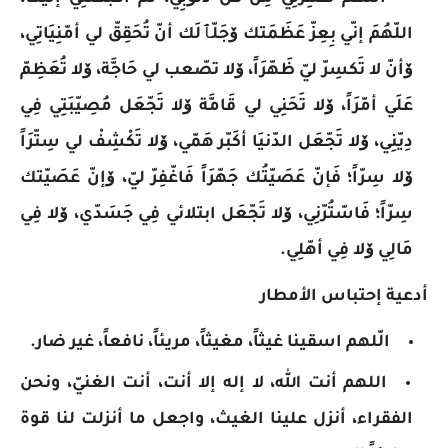
اللّهُمَ إنّي بِعِزّ عَظَمَتك ۆجَلّٱلَك أنّ تُحَقِقّ لي أمّنِيَاتِي،
ۆأنّ لا تَكسِرّ ليّ ظَهّرَاً، ۆلا تصّعب لي حَاجَّة، ۆلا تُعَظِمّ
عَلَي أمّرَاً، ۆلا تَحَنِي لي قَامَّة ۆلا تَجّعَل مُصِيّبَتِي فِي
دِيّنِي، ۆلا تَجّعَل الدّنيَا أكَبّر هَمّي، ۆلا تَكْشِفْ لي سِتّرَاً
ۆلا سِرّاً؛ فَإنّ عَصَيّتُك جَهّرَاً فَاغّفِرّ ليّ، ۆإنّ عَصَيّتك
سِرّاً؛ فَاسّتُرّنِي، ۆلا تَجّعَل ابتلائي فِي جَسَدّي، ۆلا فِي
مَالِي ۆلا فِي أهّلِي.
أدعية إحتباس الأمطار
الّلهم اسقينا غيثاً، مغيثاً، مريئاً، نافعاً، غير ضار.
اللهم أنت الله، لا إله إلا أنت، أنت الغنيّ، ونحن
الفقراء، أنزل علينا الغيث، واجعل ما أنزلت لنا قوة