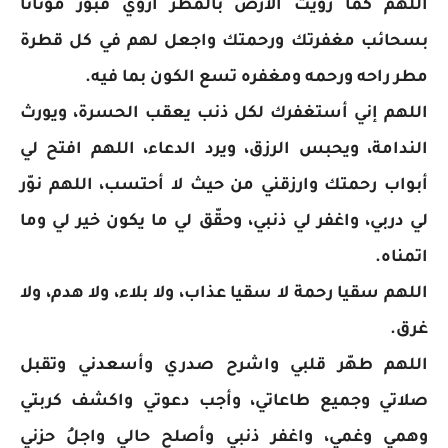
اللهم كما رويت الارض بالمطر اروي قبور موتانا
بسحائب مغفرتك ورحمتك واجعل لهم في كل قطرة
مطر راحه ورحمه ومغفره تسع الكون بما فيه.
اللهم إني أستغفرك لكل ذنب يعقب الحسرة، ويورث
الندامة، ويحبس الرزق، ويرد الدعاء، اللهم افتح لي
أبواب رحمتك وارزقني من حيث لا أحتسب، اللهم نوّر
لي دربي، واغفر لي ذنبي، وحقّق لي ما يكون خير لي وما
اتمناه.
اللهم سقيا رحمة لا سقيا عذاب، ولا بلاء، ولا هدم، ولا
غرق.
اللهم طهّر قلبي واشرح صدري وأسعدني وتقبل
صلاتي وجميع طاعاتي، وأجب دعوتي واكشف كربتي
وهمي وغمي، واغفر ذنبي وأصلح حالي واجلُ حزني