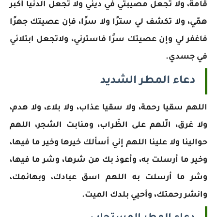
قامة، ولا تجعل مصيبتي في ديني ولا تجعل الدنيا أكبر
همّي، ولا تكشف لي سترًا ولا سرًا، فإن عصيتك جهرًا
فاغفر لي وإن عصيتك سرًا فاسترني، ولاتجعل ابتلائي
في جسدي.
دعاء المطر الشديد
اللهم سقيا رحمة، ولا سقيا عذاب، ولا بلاء، ولا هدم،
ولا غرق، الّلهم على الظّراب، ومنابت الشجر، اللهم
حوالينا ولا علينا اللهم إني أسألك خيرها وخير ما فيها،
وخير ما أرسلت به، ‏وأعوذ‎ ‎بك من شرها، وشر ما فيها،
وشر ما أرسلت به اللهم اسق عبادك، وبهائمك،
وانشر رحمتك، وأحيي بلدك الميت.