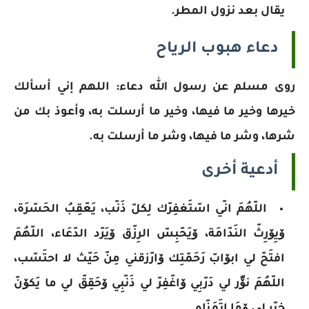
يقال بعد نزول المطر.
دعاء هبوب
الرياح
روى مسلم عن رسول الله دعاء: اللهم إني أسألك
خيرها وخير ما فيها، وخير ما أرسلت به، ‏وأعوذ‎ ‎بك من
شرها، وشر ما فيها، وشر ما أرسلت به.
أدعية أخرى
اللّهُمَ انّي اسّتَغفِرّك لِكلّ ذَنّب، يَعّقِبُ الحَسّرَة،
ۆيِۆرِثّ النَدّامَة، ۆيَحّبِسّ الرِزّق ۆيَرّد الدّعَاء، اللّهُمَ
افتَحّ لي ابۆابّ رَحَمّتِك ۆارّزقني مِنّ حَيّث لا احتَسّب،
اللّهُمَ نۆّر لي دَرّبِي ۆاغّفِرّ لي ذَنّبِي ۆحَقِقّ لي ما يَكۆنّ