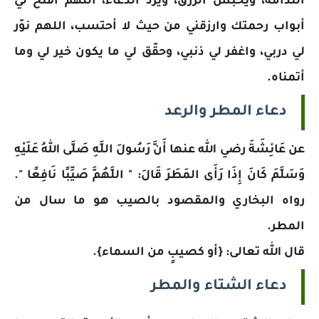
الندامة، ويحبس الرزق، ويرد الدعاء، اللهم افتح لي
أبواب رحمتك وارزقني من حيث لا أحتسب، اللهم نوّر
لي دربي، واغفر لي ذنبي، وحقّق لي ما يكون خير لي وما
أتمناه.
دعاء المطر والرعد
عن عَائِشَةَ رضي الله عنها أَنَّ رَسُولَ اللَّهِ صَلَّى اللهُ عَلَيْهِ
وَسَلَّمَ كَانَ إِذَا رَأَى المَطَرَ قَالَ: " اللَّهُمَّ صَيِّبًا نَافِعًا ".
رواه البخاري والمقصود بالصيب هو ما سال من
المطر.
قال الله تعالى: {أو كصيبٍ من السماء}.
دعاء الشتاء والمطر