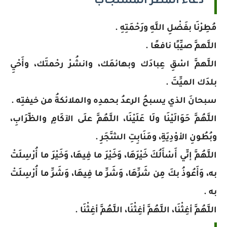
دعاء المطر المستجاب
مُطِرْنَا بفَضْلِ اللَّهِ ورَحْمَتِهِ .
اللَّهمَّ صيِّبًا نافعًا .
اللَّهمَّ اسْقِ عِبادَك وبهائمَك، وانشُرْ رحْمتَك، وأَحْيِ
بلدَك الميِّتَ .
سبحانَ الذي يسبحُ الرعدُ بحمدِه والملائكةُ من خيفتِه .
اللَّهُمَّ حَوَالَيْنَا ولَا عَلَيْنَا، اللَّهُمَّ علَى الآكَامِ والظِّرَابِ،
وبُطُونِ الأوْدِيَةِ، ومَنَابِتِ الشَّجَرِ .
اللَّهُمَّ إنِّي أَسْأَلُكَ خَيْرَهَا، وَخَيْرَ ما فِيهَا، وَخَيْرَ ما أُرْسِلَتْ
به، وَأَعُوذُ بكَ مِن شَرِّهَا، وَشَرِّ ما فِيهَا، وَشَرِّ ما أُرْسِلَتْ
به .
اللَّهُمَّ أغِثْنَا، اللَّهُمَّ أغِثْنَا، اللَّهُمَّ أغِثْنَا .