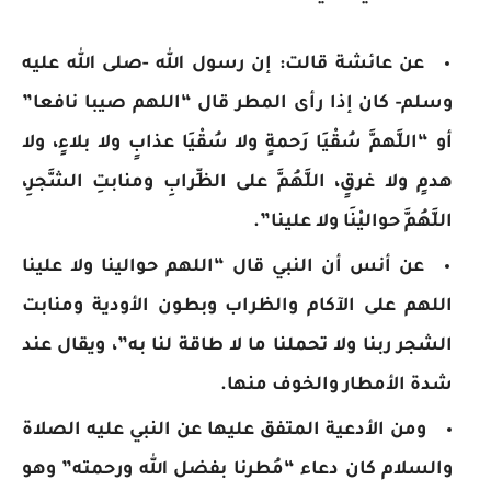
عن عائشة قالت: إن رسول الله -صلى الله عليه
وسلم- كان إذا رأى المطر قال “اللهم صيبا نافعا”
أو “اللَّهمَّ سُقْيَا رَحمةٍ ولا سُقْيَا عذابٍ ولا بلاءٍ، ولا
هدمٍ ولا غرقٍ، اللَّهُمَّ على الظِّرابِ ومنابتِ الشَّجرِ،
اللَّهُمَّ حواليْنَا ولا علينا”.
عن أنس أن النبي قال “اللهم حوالينا ولا علينا
اللهم على الآكام والظراب وبطون الأودية ومنابت
الشجر ربنا ولا تحملنا ما لا طاقة لنا به”، ويقال عند
شدة الأمطار والخوف منها.
ومن الأدعية المتفق عليها عن النبي عليه الصلاة
والسلام كان دعاء “مُطرنا بفضل الله ورحمته” وهو