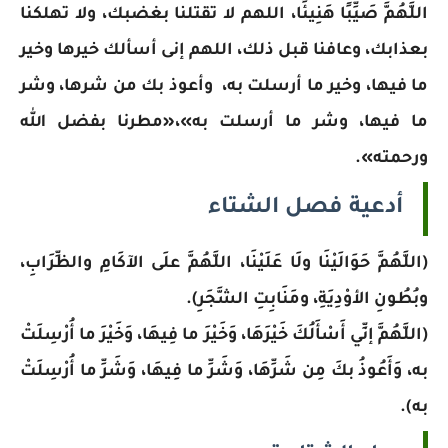
اللَّهُمَّ صَيِّبًا هَنِيئًا، اللهم لا تقتلنا بغضبك، ولا تهلكنا
بعذابك، وعافنا قبل ذلك، اللهم إنى أسألك خيرها وخير
ما فيها، وخير ما أرسلت به، ‏وأعوذ‎ ‎بك من شرها، وشر
ما فيها، وشر ما أرسلت به»،«مطرنا بفضل الله
ورحمته».
أدعية فصل الشتاء
(اللَّهُمَّ حَوَالَيْنَا ولَا عَلَيْنَا، اللَّهُمَّ علَى الآكَامِ والظِّرَابِ،
وبُطُونِ الأوْدِيَةِ، ومَنَابِتِ الشَّجَرِ).
(اللَّهُمَّ إنِّي أَسْأَلُكَ خَيْرَهَا، وَخَيْرَ ما فِيهَا، وَخَيْرَ ما أُرْسِلَتْ
به، وَأَعُوذُ بكَ مِن شَرِّهَا، وَشَرِّ ما فِيهَا، وَشَرِّ ما أُرْسِلَتْ
به).