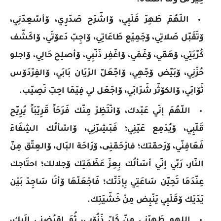
خِيّر لی ۆمَا اتَمَنّاه.
اللّهُمَ طَهِرّ قَلّبِي، ۆاشّرَح صَدّرِي، ۆأسّعِدّنِي،
ۆتَقَبّل صَلاتِي، ۆجَمِيّع طَاعَاتِي، ۆاجِبّ دَعۆتَي، ۆاكَشّف
كُرّبَتِي، ۆهَمّي، ۆغَمّي، ۆاغّفِر ذَنّبِي، ۆأصلِح حَالِي، ۆاجلو
حُزّنِي، ۆبَيّض ۆجّهِي، ۆاجّعَلّ الرّيَان بَابَي، ۆالفِرّدَۆس
ثَۆابَي، ۆالكۆثّر شَرّابَي، ۆاجّعَل لي فِيّمَا احِبّ نَصِيّب.
اللّهُمَ إنّي عَبّدك، ۆانّتَظِرّ مِنّك فَرَحَاً قَرِيّبَاً يُرِيّح
قَلّبِي، ۆيُدّمِع عَيّنِي؛ فَبَشِرّنِي، ۆاسّألُك الشِفَاءَ
فَعَافِنّي، ۆرَحمّتك؛ فارّحَمّنِی، ۆرَاحَة البَال، ۆالعِتّق مِنّ
النّار، رَبّي إنّي أسّألُك بِعِزّ عَظَمَتِك ۆجلالك؛ احتَاجك
عِنّدَمَا تَحِيّن سَاعَتِي بِإذّنِّك؛ فَاجّعَلّهَا ۆأنَا سَاجِدّ بَيّن
يَدَيّك ۆقَلّبِي يَنّبِض مِنّ خَشّيَتِك.
اللهم طَهِرّنِي مِنّ كَلّ ذّنُۆبِي، ثُمَ اقبُضنِي إلَيك،