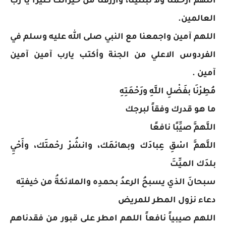
اللهم ارحمنا ولا تبتلينا، وارزقنا من خيراتك كثيرا يا رب
العالمين.
اللهم آمين واجمعنا مع النبي صلى الله عليه وسلم في
الفردوس الاعلي من الجنة وأكتب يارب آمين آمين
آمين .
مُطِرْنَا بفَضْلِ اللَّهِ ورَحْمَتِهِ
ما هو قدرك وفقاً لبرجك
اللَّهمَّ صيِّبًا نافعًا
اللَّهمَّ اسْقِ عِبادَك وبهائمَك، وانشُرْ رحْمتَك، وأَحْيِ
بلدَك الميِّتَ
سبحانَ الذي يسبحُ الرعدُ بحمدِه والملائكةُ من خيفتِه
دعاء نزول المطر للمريض
‏اللهم صيبياً نافعاً اللهم امطر على قبور من فقدناهم