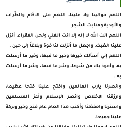
دعاء المطر قصير
اللهم حوالينا ولا علينا، اللهم على الآكَام والظِّراب
والأودية ومنابت الشجر
اللهم انت الله لا إله إلا انت الغني ونحن الفقراء، أنزل
علينا الغيث، واجعل ما أنزلت لنا قوة وبلاغاً إلى حين .
اللهم إني أسألك خيرها وخير ما فيها، وخير ما أرسلت
به، ‏وأعوذ‎ ‎بك من شرها، وشر ما فيها، وشر ما أرسلت
به .
وانصرنا يارب العالمين وافتح علينا فتحا عظيما،
وارزقنا الإخلاص وانصر الإسلام وأعز المسلمين
واسترنا واحفظنا وأكتب هذا العام عام فتح وخير وبركة
علينا جميعا.