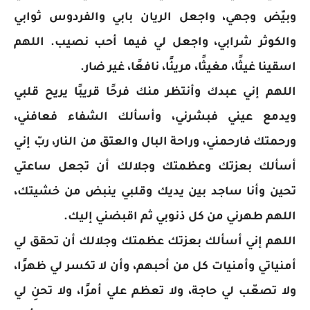
وبيّض وجهي، واجعل الريان بابي والفردوس ثوابي
والكوثر شرابي، واجعل لي فيما أحب نصيب. اللهم
اسقينا غيثًا، مغيثًا، مريئًا، نافعًا، غير ضار.
اللهم إني عبدك وأنتظر منك فرحًا قريبًا يريح قلبي
ويدمع عيني فبشرني، وأسألك الشفاء فعافني،
ورحمتك فارحمني، وراحة البال والعتق من النار، ربّ إني
أسألك بعزتك وعظمتك وجلالك أن تجعل ساعتي
تحين وأنا ساجد بين يديك وقلبي ينبض من خشيتك،
اللهم طهرني من كل ذنوبي ثم اقبضني إليك.
اللهم إني أسألك بعزتك عظمتك وجلالك أن تحقق لي
أمنياتي وأمنيات كل من أحبهم، وأن لا تكسر لي ظهرًا،
ولا تصعّب لي حاجة، ولا تعظم علي أمرًا، ولا تحنِ لي