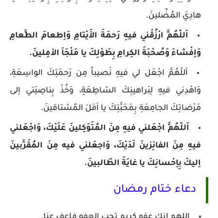
هادِيَ المُضِّلينَ.
اَللّهُمَّ ارْزُقْني فيهِ رَحمَةَ الأَيْتامِ وَاِطعامَ الطَّعامِ
وَاِفْشاءَ وَصُحْبَةَ الكِرامِ بِطَوْلِكَ يا مَلْجَاَ الأمِلينَ.
اَللّهُمَّ اجْعَل لي فيهِ نَصيباً مِن رَحمَتِكَ الواسِعَةِ،
وَاهْدِني فيهِ لِبَراهينِكَ السّاطِعَةِ، وَخُذْ بِناصِيَتي إلى
مَرْضاتِكَ الجامِعَةِ بِمَحَبَّتِكَ يا اَمَلَ المُشتاقينَ.
اَللّهُمَّ اجْعَلني فيهِ مِنَ المُتَوَكِلينَ عَلَيْكَ، وَاجْعَلني
فيهِ مِنَ الفائِزينَ لَدَيْكَ، وَاجعَلني فيه مِنَ المُقَرَّبينَ
اِليكَ بِاِحْسانِكَ يا غايَةَ الطّالبينَ.
دعاء ختام رمضان
اللهم إنك عفو كريم تحب العفو فاعف عنا.