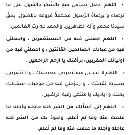
اللهم اجعل صيامي فيهِ بالشّكر والقبول على ما
ترضاه و يرضاهُ الرّسول محكمةً فروعه بالأصول، بحقّ
سيّدنا محمدٍ وآلة الطّاهرين، والحمد لله ربّ العالمين.
اللهم اجعلني فيه من المستغفرين ، واجعلني
فيه من عبادك الصالحين القانتين ، و اجعلني فيه من
اوليائك المقربين، برأفتك يا ارحم الراحمين .
اللهم لا تخذلني فيه لتعرض معصيتك ، و لا تضربني
بسياط نقمتك ، و زحزحني فيه من موجبات سخطك
بمنك و اياديك يا منتهى رغبة الراغبين.
اللهم إني أسألك من الخير كله عاجله وآجله ما
علمت منه وما لم أعلم، وأعوذ بك من الشر كله
عاجله وآجله ما علمت منه وما لم أعلم.