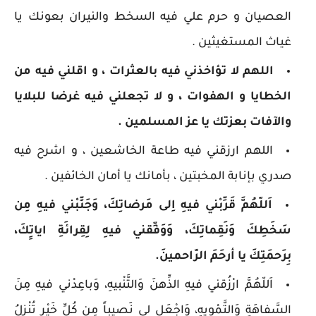
العصيان و حرم علي فيه السخط والنيران بعونك يا
غياث المستغيثين .
اللهم لا تؤاخذني فيه بالعثرات ، و اقلني فيه من
الخطايا و الهفوات ، و لا تجعلني فيه غرضا للبلايا
والآفات بعزتك يا عز المسلمين .
اللهم ارزقني فيه طاعة الخاشعين ، و اشرح فيه
صدري بإنابة المخبتين ، بأمانك يا أمان الخائفين .
اَللّهُمَّ قَرِّبْني فيهِ اِلى مَرضاتِكَ، وَجَنِّبْني فيهِ مِن
سَخَطِكَ وَنَقِماتِكَ، وَوَفِّقني فيهِ لِقِرائَةِ اياتِِكَ،
بِرَحمَتِكَ يا أرحَمَ الرّاحمينَ.
اَللّهُمَّ ارْزُقني فيهِ الذِّهنَ وَالتَّنْبيهِ، وَباعِدْني فيهِ مِنَ
السَّفاهَةِ وَالتَّمْويهِ، وَاجْعَل لي نَصيباً مِن كُلِّ خَيْرٍ تُنْزِلُ