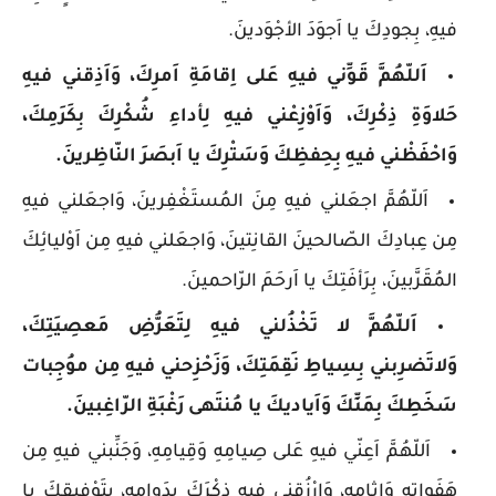
فيهِ، بِجودِكَ يا اَجوَدَ الأجْوَدينَ.
اَللّهُمَّ قَوِّني فيهِ عَلى اِقامَةِ اَمرِكَ، وَاَذِقني فيهِ
حَلاوَةِ ذِكْرِكَ، وَاَوْزِعْني فيهِ لِأداءِ شُكْرِكَ بِكَرَمِكَ،
وَاحْفَظْني فيهِ بِحِفظِكَ وَسَتْرِكَ يا اَبصَرَ النّاظِرينَ.
اَللّهُمَّ اجعَلني فيهِ مِنَ المُستَغْفِرينَ، وَاجعَلني فيهِ
مِن عِبادِكَ الصّالحينَ القانِتينَ، وَاجعَلني فيهِ مِن اَوْليائِكَ
المُقَرَّبينَ، بِرَأفَتِكَ يا اَرحَمَ الرّاحمينَ.
اَللّهُمَّ لا تَخْذُلني فيهِ لِتَعَرُّضِ مَعصِيَتِكَ،
وَلاتَضرِبني بِسِياطِ نَقِمَتِكَ، وَزَحْزِحني فيهِ مِن موُجِبات
سَخَطِكَ بِمَنِّكَ وَاَياديكَ يا مُنتَهى رَغْبَةِ الرّاغِبينَ.
اَللّهُمَّ اَعِنّي فيهِ عَلى صِيامِهِ وَقِيامِهِ، وَجَنِّبني فيهِ مِن
هَفَواتِهِ وَاثامِهِ، وَارْزُقني فيهِ ذِكْرَكَ بِدَوامِهِ، بِتَوْفيقِكَ يا