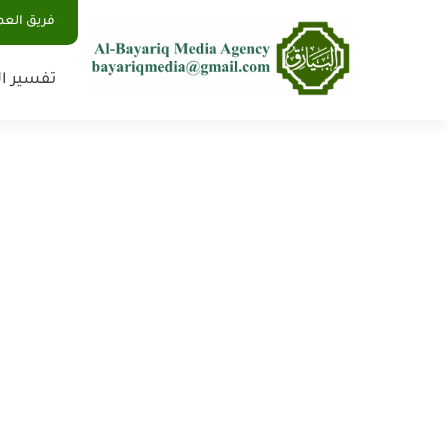
فريق الع
تفسير ال