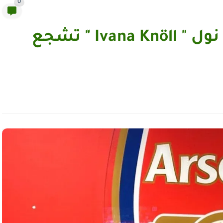
0
ملكة جمال كرواتيا إيفانا نول " Ivana Knöll " تشجع