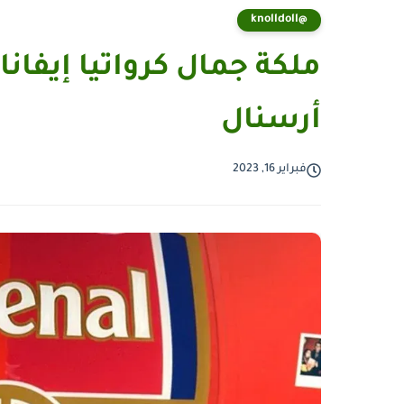
@knolldoll
أرسنال
فبراير 16, 2023