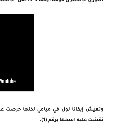
الدوري الإنجليزي مؤقتا. وفقا لـ "ذا صن" الإنجليز
وتعيش إيفانا نول في ميامي لكنها حرصت عل
نقشت عليه اسمها برقم (1).