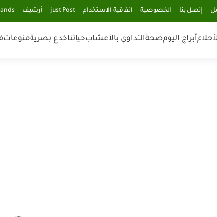
مل
إتصل بنا
الخصوصية
اتفاقية الاستخدام
just Post
أرشيف
lands
أحلام
أبراج اليوم
صحة
التداوي بالأعشاب
حياتنا
خدع بصرية
منوعات
ف