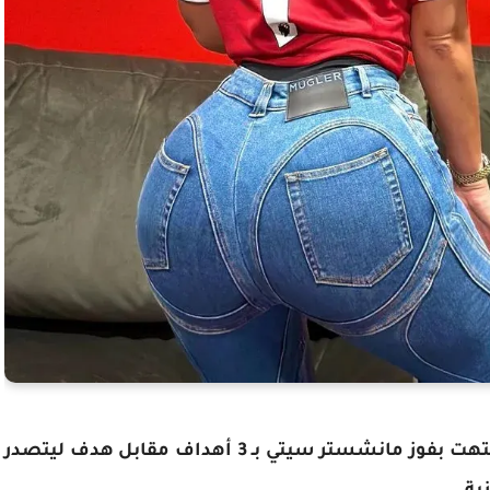
وتوجهت أمس إلى لندن لحضور المباراة التي انتهت بفوز مانشستر سيتي بـ 3 أهداف مقابل هدف ليتصدر