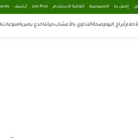
مل
إتصل بنا
الخصوصية
اتفاقية الاستخدام
just Post
أرشيف
lands
أحلام
أبراج اليوم
صحة
التداوي بالأعشاب
حياتنا
خدع بصرية
منوعات
ف