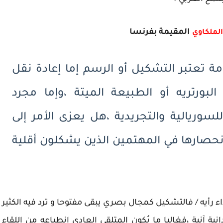
المقيمة بفرنسا
الملكاوي
ة تعتبر التشكيل أو الرسم إما إعادة نقل
لبورتريه أو الطبيعة الميتة ،وإما مجرد
سوريالية والتجريدية ،هل يعزى الأمر إلى
انحصارها في المهتمين الذين يشكلون أقلية
اء رأيه / فالتشكيل كمجال بصري يبقى مفتوحا و ترد فيه الكثير
ية آنية ،فغالبا ما يُكون المتلقي العادي انطباعه من اللقاء