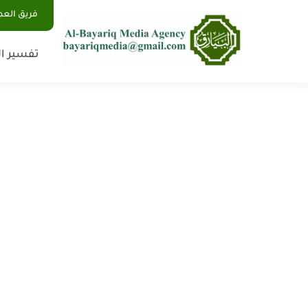
فريق الع
تفسير ال