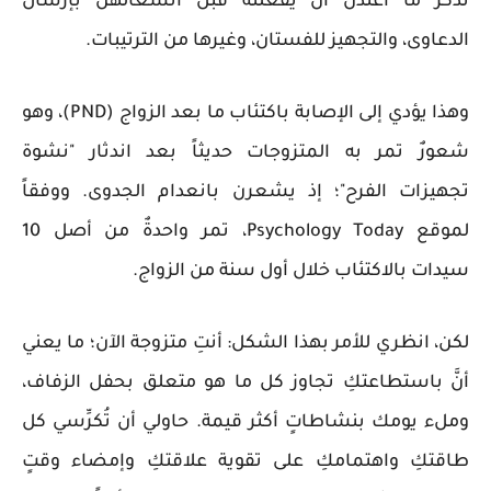
تذكر ما اعتدن أن يفعلنه قبل انشغالهن بإرسال
الدعاوى، والتجهيز للفستان، وغيرها من الترتيبات.
وهذا يؤدي إلى الإصابة باكتئاب ما بعد الزواج (PND)، وهو
شعورٌ تمر به المتزوجات حديثاً بعد اندثار "نشوة
تجهيزات الفرح"؛ إذ يشعرن بانعدام الجدوى. ووفقاً
لموقع Psychology Today، تمر واحدةٌ من أصل 10
سيدات بالاكتئاب خلال أول سنة من الزواج.
لكن، انظري للأمر بهذا الشكل: أنتِ متزوجة الآن؛ ما يعني
أنَّ باستطاعتكِ تجاوز كل ما هو متعلق بحفل الزفاف،
وملء يومك بنشاطاتٍ أكثر قيمة. حاولي أن تُكرِّسي كل
طاقتكِ واهتمامكِ على تقوية علاقتكِ وإمضاء وقتٍ