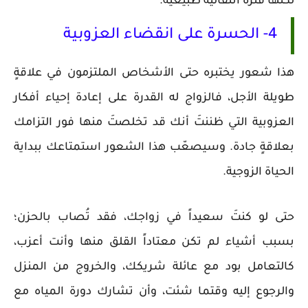
لكنَّها فترة انتقالية طبيعية.
4- الحسرة على انقضاء العزوبية
هذا شعور يختبره حتى الأشخاص الملتزمون في علاقةٍ
طويلة الأجل، فالزواج له القدرة على إعادة إحياء أفكار
العزوبية التي ظننتَ أنك قد تخلصتَ منها فور التزامك
بعلاقةٍ جادة. وسيصعّب هذا الشعور استمتاعك ببداية
الحياة الزوجية.
حتى لو كنتَ سعيداً في زواجك، فقد تُصاب بالحزن؛
بسبب أشياء لم تكن معتاداً القلق منها وأنت أعزب،
كالتعامل بود مع عائلة شريكك، والخروج من المنزل
والرجوع إليه وقتما شئت، وأن تشارك دورة المياه مع