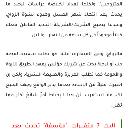
المتزوجين"، ولكنها تعداد لخلاصة دراسات ترصد ما
يحدث بعد انتهاء شهر العسل وهدوء نشوة الزواج،
وعندما يصبح الشريك/الشريكة الجديد القاطن معك
كياناً موجوداً في كل ساعة من النهار.. والليل.
فالزواج، وفق المتعارف عليه، هو نهاية سعيدة لقصة
حب أو لرحلة بحث عن شريك مؤنس يمهد الطريق للأبوة
والأمومة كما تطلب الغريزة والطبيعة البشرية، ولكن إن
اختبرت قليلاً من الإحباط بعدما يدير الواقع وجهه القبيح
لك، فلا تستغرب لأن هذا الإحباط أمرٌ شائعٌ أكثر مما
تظن:
إليك 7 متغيرات "مؤسفة" تحدث بعد