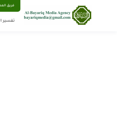
فريق الع
تفسير ال