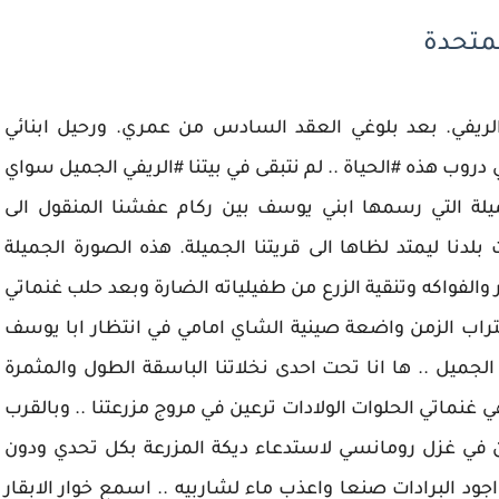
لمتحدة
 الريفي. بعد بلوغي العقد السادس من عمري. ورحيل ابنائي
دروب هذه #الحياة .. لم نتبقى في بيتنا #الريفي الجميل سواي
يلة التي رسمها ابني يوسف بين ركام عفشنا المنقول الى
دنا ليمتد لظاها الى قريتنا الجميلة. هذه الصورة الجميلة
لفواكه وتنقية الزرع من طفيلياته الضارة وبعد حلب غنماتي
تراب الزمن واضعة صينية الشاي امامي في انتظار ابا يوسف
جميل .. ها انا تحت احدى نخلاتنا الباسقة الطول والمثمرة
 غنماتي الحلوات الولادات ترعين في مروج مزرعتنا .. وبالقرب
ن في غزل رومانسي لاستدعاء ديكة المزرعة بكل تحدي ودون
اجود البرادات صنعا واعذب ماء لشاربيه .. اسمع خوار الابقار