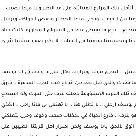
تأمل تلك المزارع المتناثرة على مد النظر ولنا فيها نصيب ..
تنا من الحبوب، ونجني منها الخضار وبعض الفواكه، ونرسل
ستطيع .. نبيع ما يفيض منها في الاسواق المجاورة. كانت حياة
دنا وتحسسنا بقيمتنا في الحياة .. لا يكدر صفو عيشتنا شيء
ل .. لتحرق بيوتنا ومزارعنا وكل شيء، وتفقدني ابا يوسف
 فقدت والدي قبل عقد من اندلاع هذه الحرب المدمرة .. فارق
ائف تلك الحرب المشؤومة جعلته ينزف حتى الموت ولم استطع
يوسف ارحلي .. لا تظلي هنا .. لا تهتمي بي فانا راحل .. انفذي
هو ينزف .. فارغ الحياة في لحظات صمت وخوف وحزن يتملكني
توق لألحق بابا يوسف ولكن اصرار اهل قريتنا الطيبين على