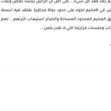
م بعد فقد كل شيء .. على امل ان الرحيل يجنبنا بعض ويلات
يش في #مخيم لجوء على حدود دولة مجاورة نفتقد فيه ابسط
ق المخيم المحدود المساحة والخيام استيعاب كثرتهم .. نعم
ب وجلسات مزارعنا التي لا تقدر بثمن ..