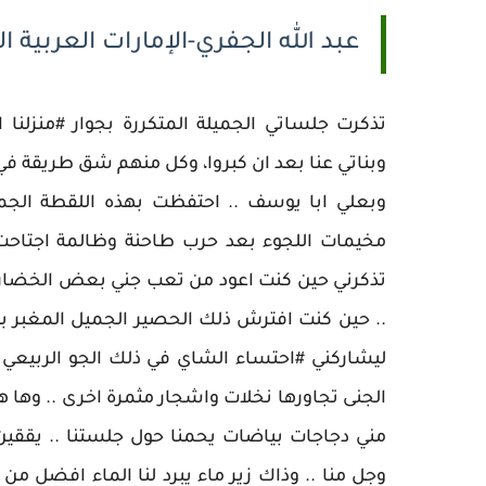
عبد الله الجفري-الإمارات العربية ا
تذكرت جلساتي الجميلة المتكررة بجوار #منزلنا
وبناتي عنا بعد ان كبروا، وكل منهم شق طريقة في 
وبعلي ابا يوسف .. احتفظت بهذه اللقطة الجم
مخيمات اللجوء بعد حرب طاحنة وظالمة اجتاحت بل
تذكرني حين كنت اعود من تعب جني بعض الخضار وا
.. حين كنت افترش ذلك الحصير الجميل المغبر ب
ليشاركني #احتساء الشاي في ذلك الجو الربيعي ال
الجنى تجاورها نخلات واشجار مثمرة اخرى .. وها هي
مني دجاجات بياضات يحمنا حول جلستنا .. يققي
وجل منا .. وذاك زير ماء يبرد لنا الماء افضل من 