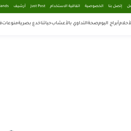
مل
إتصل بنا
الخصوصية
اتفاقية الاستخدام
just Post
أرشيف
lands
أحلام
أبراج اليوم
صحة
التداوي بالأعشاب
حياتنا
خدع بصرية
منوعات
ف