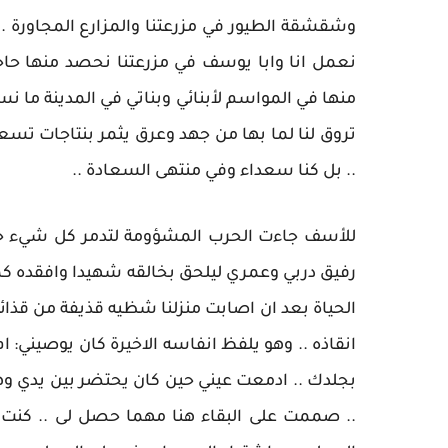
وشقشقة الطيور في مزرعتنا والمزارع المجاورة .. أ
نعمل انا وابا يوسف في مزرعتنا نحصد منها حاج
منها في المواسم لأبنائي وبناتي في المدينة ما ن
تروق لنا لما بها من جهد وعرق يثمر بنتاجات تسع
.. بل كنا سعداء وفي منتهى السعادة ..
للأسف جاءت الحرب المشؤومة لتدمر كل شيء جمي
رفيق دربي وعمري ليلحق بخالقه شهيدا وافقده كما
الحياة بعد ان اصابت منزلنا شظيه قذيفة من قذ
انقاذه .. وهو يلفظ انفاسه الاخيرة كان يوصيني: ام 
بجلدك .. ادمعت عيني حين كان يحتضر بين يدي و
.. صممت على البقاء هنا مهما حصل لى .. كنت ا