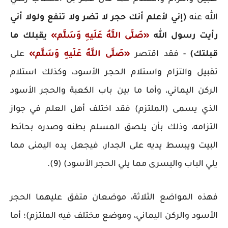
الله عنه
(إني لأعلم أنك حجر لا تضر ولا تنفع ولولا أني
رأيت رسول الله
«صَلَّى اللَّهُ عَلَيهِ وَسَلَّم»
يقبلك ما
قبلتك)
- فقد اقتصر
«صَلَّى اللَّهُ عَلَيهِ وَسَلَّم»
على
تقبيل والتزام واستلام الحجر الأسود، وكذلك استلام
الركن اليماني، وأما ما بين باب الكعبة والحجر الأسود
الذي يسمى (الملتزم) فقد اختلف أهل العلم في جواز
التزامه، وذلك بأن يلصق المسلم بطنه وصدره بحائط
البيت ويبسط يديه على الجدار، فيجعل يده اليمنى مما
يلي الباب واليسرى مما يلي الحجر الأسود) (9).
فهذه المواضع الثلاثة، موضعان متفق عليهما الحجر
الأسود والركن اليماني، وموضع مختلف فيه الملتزم)؛ أما