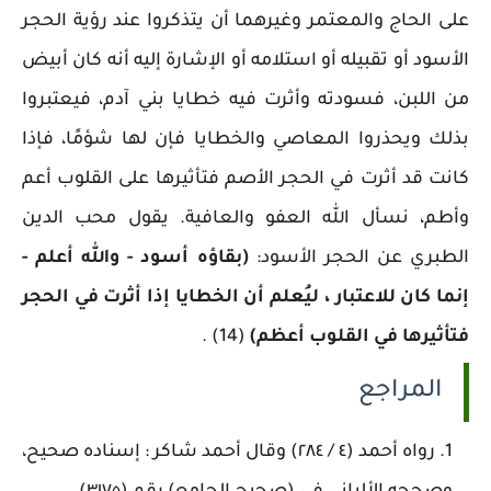
على الحاج والمعتمر وغيرهما أن يتذكروا عند رؤية الحجر
الأسود أو تقبيله أو استلامه أو الإشارة إليه أنه كان أبيض
من اللبن، فسودته وأثرت فيه خطايا بني آدم، فيعتبروا
بذلك ويحذروا المعاصي والخطايا فإن لها شؤمًا، فإذا
كانت قد أثرت في الحجر الأصم فتأثيرها على القلوب أعم
وأطم، نسأل الله العفو والعافية. يقول محب الدين
الطبري عن الحجر الأسود:
(بقاؤه أسود - والله أعلم -
إنما كان للاعتبار ، ليُعلم أن الخطايا إذا أثرت في الحجر
فتأثيرها في القلوب أعظم)
(14) .
المراجع
رواه أحمد (٤ / ٢٨٤) وقال أحمد شاكر : إسناده صحيح،