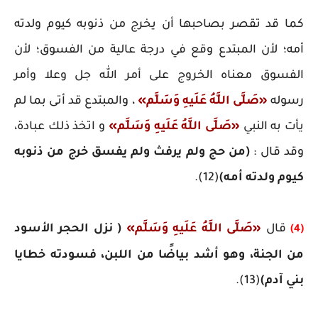
كما قد تقصر بصاحبها أن يخرج من ذنوبه كيوم ولدته
أمه؛ لأن المبتدع وقع في درجة عالية من الفسوق؛ لأن
الفسوق معناه الخروج على أمر الله جل وعلا وأمر
رسوله
«صَلَّى اللَّهُ عَلَيهِ وَسَلَّم»
، والمبتدع قد أتى بما لم
يأت به النبي
«صَلَّى اللَّهُ عَلَيهِ وَسَلَّم»
و اتخذ ذلك عبادة،
وقد قال :
(من حج ولم يرفث ولم يفسق خرج من ذنوبه
كيوم ولدته أمه)
(12).
قال
«صَلَّى اللَّهُ عَلَيهِ وَسَلَّم»
( نزل الحجر الأسود
(4)
من الجنة، وهو أشد بياضًا من اللبن، فسودته خطايا
بني آدم)
(13).