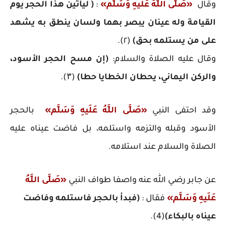
وقال
«صَلَّى اللَّهُ عَلَيهِ وَسَلَّم»
:
( ليأتين هذا الحجر يوم
القيامة وله عينان يبصر بهما ولسان ينطق به يشهد
على من يستلمه بحق)
(٢).
وقال عليه الصلاة والسلام:
(إن مسح الحجر الأسود،
والركن اليماني، يحطان الخطايا حطا)
(۳).
وقد احتفى النبي
«صَلَّى اللَّهُ عَلَيهِ وَسَلَّم»
بالحجر
الأسود وقبله والتزمه واستلمه، بل فاضت عيناه عليه
الصلاة والسلام عند استلامه.
عن جابر رضي الله عنه واصفا طواف النبي
«صَلَّى اللَّهُ
عَلَيهِ وَسَلَّم»
فقال :
(فبدأ بالحجر فاستلمه وفاضت
عيناه بالبكاء)
(4).