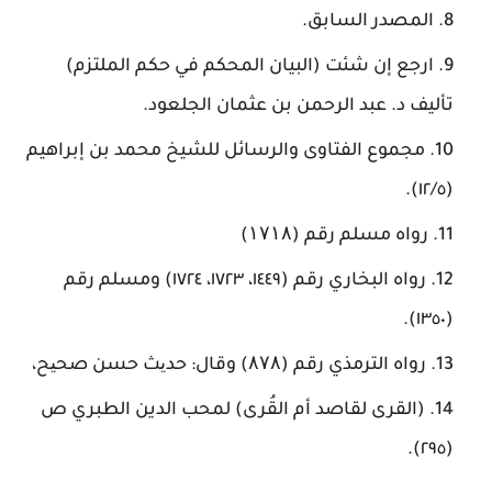
المصدر السابق.
ارجع إن شئت (البيان المحكم في حكم الملتزم)
تأليف د. عبد الرحمن بن عثمان الجلعود.
مجموع الفتاوى والرسائل للشيخ محمد بن إبراهيم
(١٢/٥).
رواه مسلم رقم (۱۷۱۸)
رواه البخاري رقم (١٤٤٩، ١٧٢٣، ١٧٢٤) ومسلم رقم
(١٣٥٠).
رواه الترمذي رقم (۸۷۸) وقال: حدیث حسن صحیح،
(القرى لقاصد أم القُرى) لمحب الدين الطبري ص
(٢٩٥).