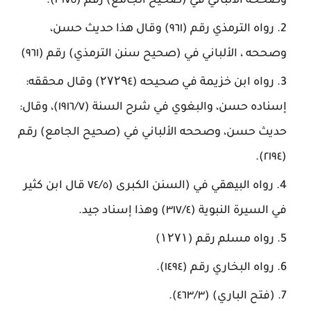
وصححه الألباني في (صحيح الجامع) رقم (٣١٧٥).
رواه الترمذي رقم (٩٦١) وقال هذا حديث حسن،
وصححه ، الألباني في (صحيح سنن الترمذي) رقم (٩٦١)
رواه ابن خزيمة في صحيحه (۲۷۲۹٤) وقال محققه:
إسناده حسن، والبغوي في شرح السنة (١٩١٦/٧)، وقال:
حديث حسن، وصححه الألباني في (صحيح الجامع) رقم
(٢١٩٤).
رواه البيهقي في (السنن الكبرى (٧٤/٥ قال ابن كثير
في السيرة النبوية (٣١٧/٤) وهذا إسناد جيد.
رواه مسلم رقم (۱۲۷۱)
رواه البخاري رقم (١٤٩٤).
(فتح الباري) (٤٦٣/٣).