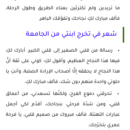
ما تريدين ولم تكترثين بعناء الطريق وطول الرحلة،
فألف مبارك لكِ نجاحك وتفوّقك الباهر.
شعر في تخرج ابنتي من الجامعة
رسالة من قلبي الصغير إلى قلبي الكبير: أبارك لكِ
فيها هذا النجاح العظيم، وأقول لكِ: كوني على ثقة أنَّ
هذا النجاح لا يحققه إلَّا أصحاب الإرادة الصلبة، وأنتِ يا
حلوتي واحدة منهم دون شك، فألف مبارك لكِ.
تحرقني دموع الفرح، ولكنّها تسعدني، من أعماق
قلبي، ومن شدّة فرحتي بنجاحك، أقدّم لكي أجمل
عبارات التهنئة، فألف مبروك من صميم قلبي، يا فرحة
عمري بتخرّجك.