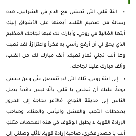
ابنة قلبي التي تمشي مع الدم في الشرايين، هذه
رسالة من صميم القلب، أبعثها على الأشواق إليكِ
أيتها الغالية في روحي، وأبارك لك فيها نجاحك العظيم
الذي يحق لي أن أرفع رأسي به فخراً واعتزازاً، لقد تعبت
وها أنت تجني ثمار تعبك، ألف مبارك لك من القلب،
وألف مبارك علينا نجاحك.
إلى ابنة روحي، تلك التي لم تنفصل عنّي وعن محبتي
يوماً، عليكِ أن تعلمي يا قلبي بأنّه ليس دائماً يصل
الناس إلى حديقة النجاح، فالأمر بحاجة إلى المرور
بمحطات التعب والفشل واليأس والعناء، وصاحب
الإرادة القوية لا يطيل الوقوف في هذه المحطات مثلكِ
أنتِ يا مصدر فخري، صاحبة إرادة قوية، لأنّكِ وصلتي إلى