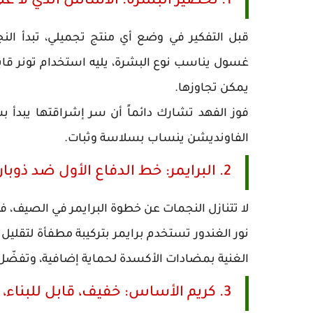
1. تحضير البشرة: الأساس الذي لا غنى عنه
قبل التفكير في وضع أي منتج تجميلي، تبدأ النج
يمكن تجاوزها.
فوز الفهد تشارك دائماً أن سر إشراقتها يبدأ 
الفاونديشن ينساب بسلاسة وثبات.
2. البرايمر: خط الدفاع الأول ضد ذوبان المكياج
لا تتنازل النجمات عن خطوة البرايمر في الصيف، 
نور الغندور تستخدم برايمر بتركيبة مطفأة لتقليل لم
الغنية بمضادات الأكسدة لحماية إضافية، وتفضّل
3. كريم الأساس: خفيف، قابل للبناء، ومائي التركيبة