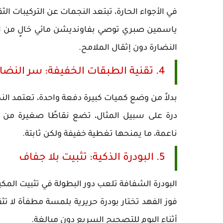
في الأجواء الحارة، تبتعد النجمات عن التركيبات ال
ياسمين صبري توصي بفاونديشن مائي خالٍ من الز
النضارة دون إثقال الملامح.
4. تقنية الطبقات الخفيفة: سر النضارة الدائمة
بدلاً من وضع كميات كبيرة دفعة واحدة، تعتمد الن
درة على سبيل المثال، تضع نقاطًا صغيرة من ال
ناعمة، ما يمنحها تغطية خفيفة ولكن ثابتة.
5. البودرة الذكية: تثبيت بلا جفاف
البودرة الشفافة تلعب دور البطولة في تثبيت المكياج، 
فوز الفهد تختار بودرة حريرية بلمسة مطفأة لا تث
أثناء اليوم للتصحيح السريع دون مبالغة.