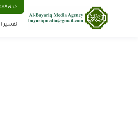
فريق الع
تفسير ال