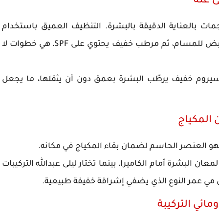
مات بالعناية الدقيقة بالبشرة. التنظيف العميق باستخدام
غسول يناسب نوع البشرة، يليه استخدام تونر قابض للمسام، ثم مرطب خفيف يحتوي على SPF، هي خطوات لا
بسيروم خفيف يرطّب البشرة بعمق دون أن يثقلها، ما يجعل
فهو العنصر الحاسم لضمان بقاء المكياج في مكانه.
عان البشرة أمام الكاميرا، بينما تختار ليلى عبدالله التركيبات
 مي عمر النوع الذي يضفي إشراقة خفيفة طبيعية.