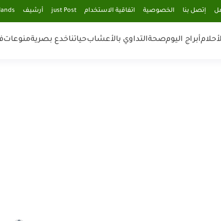
مل
إتصل بنا
الخصوصية
اتفاقية الاستخدام
just Post
أرشيف
lands
أحلام
أبراج اليوم
صحة
التداوي بالأعشاب
حياتنا
خدع بصرية
منوعات
ف