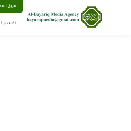
فريق الع
تفسير ال