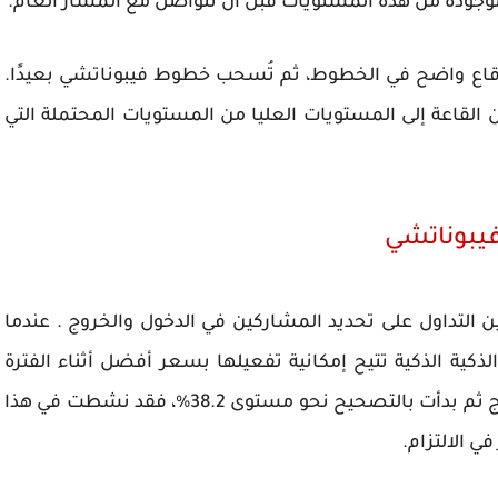
لموجودة من هذه المستويات قبل أن تتواصل مع المسار العام.
وقاع واضح في الخطوط، ثم تُسحب خطوط فيبوناتشي بعيدًا.
 القاعة إلى المستويات العليا من المستويات المحتملة التي
يبوناتشي
 التداول على تحديد المشاركين في الدخول والخروج . عندما
كية الذكية تتيح إمكانية تفعيلها بسعر أفضل أثناء الفترة
الزمنية. على سبيل المثال، إذا ارتفعت عملات الزوج ثم بدأت بالتصحيح نحو مستوى 38.2%، فقد نشطت في هذا
 الالتزام.