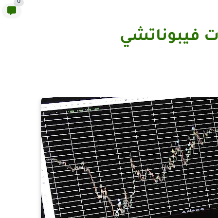
0
 فيبوناتشي