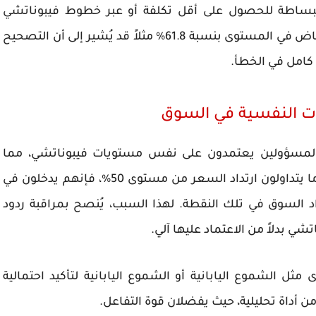
بساطة للحصول على أقل تكلفة أو عبر خطوط فيبوناتشي
الرئيسية، ما يتيح إدارة فعالة للمخاطر. يوجد انخفاض في المستوى بنسبة 61.8% مثلاً قد يُشير إلى أن التصحيح
كامل في الخطأ.
ات النفسية في السوق
ن والمسؤولين يعتمدون على نفس مستويات فيبوناتشي، مما
يجعلها نبوءة ويحققون في كثير من الأحيان. عندما يتداولون ارتداد السعر من مستوى 50%، فإنهم يدخلون في
اد السوق في تلك النقطة. لهذا السبب، يُنصح بمراقبة ردود
ل الشموع اليابانية أو الشموع اليابانية لتأكيد احتمالية
 أداة تحليلية، حيث يفضلان قوة التفاعل.