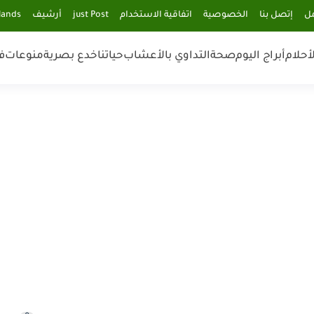
مل
إتصل بنا
الخصوصية
اتفاقية الاستخدام
just Post
أرشيف
lands
أحلام
أبراج اليوم
صحة
التداوي بالأعشاب
حياتنا
خدع بصرية
منوعات
ف