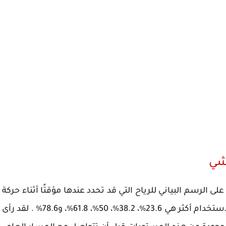
شي
لرسم البياني للرياح التي قد تحدد عندها مؤقتًا أثناء حركة
التصحيح داخل اتجاه عام صاعد أو هابط. نسبة الاستخدام أكثر هي 23.6%، 38.2%، 50%، 61.8%، و78.6% . لقد رأى