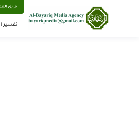
فريق الع
تفسير ال