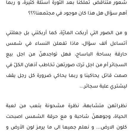
شعور متناقض تملكنا بعد الثورة أسئلة كثيرة، و ربما
أهم سؤال هل هذا كان موجود في مجتمعنا؟؟؟
و من الصور التي أربكت المارّة، كما أربكتني بل جعلتني
أتساءل ألف سؤال، ماذا تفعلن النساء في شمس
حارقة بساحة الباساج، فهل تواجدهنّ من اجل بيع
السجائر أم من اجل ترك صورتهن تخاطب أذهان الكلّ في
صمت قاتل يحاكينا و ربما يحاكي ضرورة كل رجل يقف
ليشتري علبة سجائر...
نظراتهن متشابهة، نظرة مشحونة بتعب من لعبة
الحياة، وجوههنّ شاحبة و مع حرقة الشمس اصبحت
كلون الارض... و نعلم جميعا الى ما يرمز لون الأرض و