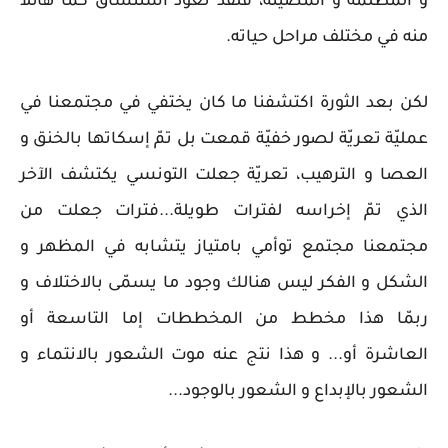
و المظلمة و المضيئة، فلقد تعوّد استنشاق كمّا هائلا
منه في مختلف مراحل حياته.
لكن بعد الثورة اكتشفنا ما كان يختفي في مجتمعنا في
عمليّة تعريّة لصور خفيّة قمعت بل تمّ إسكاتها بالخنق و
العصا و الترهيب، تعريّة جعلت التونسي يكتشف الآخر
الذي تمّ إخراسه لفترات طويلة...فترات جعلت من
مجتمعنا مجتمع توأمي بامتياز يتشابه في المظهر و
الشكل و الفكر ليس هنالك وجود ما يسمّى بالاختلاف و
ربمّا هذا مخطط من المخططات إما التاسعة أو
العاشرة أو... و هذا نتج عنه موت الشعور بالانتماء و
الشعور بالإبداع و الشعور بالوجود...