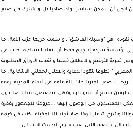
ضن لأجل أن نتمكن سياسيا واقتصاديا بل ونشارك في صنع
قوده ، هي "وسيلة العاشق" ، وأسمت حزبها حزب الأمة ، ما
ربي تؤسسهُ سيدة إذ جرى فقط أن تتقلد النساء مناصب في
ض تجربة الترشح والانطلاق فعليا و تقديم الاوراق المطلوبة
غربي " تطوعا لتقود الدعاية والاعلان لحملتي الانتخابية ، ما
تاريخنا : صور المترشحات المُعلقة في أنحاء المدينة رفقة
لمتطرفين مسح أو تشويه وجوههن فخصصن شبابا يعالجون
تمكن المفسدون من الوصول إليها ...خروجنا للجمهور بفقرة
واتنا وشرح شعارنا وخلاصة لأجنداتنا المقبلة ، كنت في خيمة
شباب الى منتصف الليل صبيحة يوم الصمت الانتخابي .