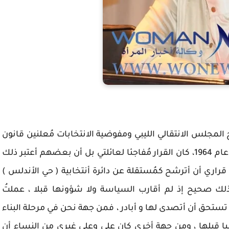
 المجلس الانتقالي الليبي ومفوضية الانتخابات مُعلنين قانون
الانتخابات الاولى 2012 عقب قطيعة آخر انتخابات عام 1964، كان القرار مُفاجئا لعائلتي بل أن بعضهم أعتبر ذلك
 قراري أن أترشح كمُستقلة عن دائرة أنتخابية ( حي الأندلس )
ذلك صحيح إذ لم أقارب السياسة ولا شؤونها قبلا ، عملتُ
دة تستحق أن أتصدى لها و أبادر ، فمن جهة نحن في مرحلة البناء
 قبلها ، ومن جهة أخرى كان علي وعلى غيري من النساء أن