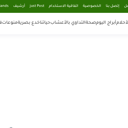
مل
إتصل بنا
الخصوصية
اتفاقية الاستخدام
just Post
أرشيف
lands
أحلام
أبراج اليوم
صحة
التداوي بالأعشاب
حياتنا
خدع بصرية
منوعات
ف