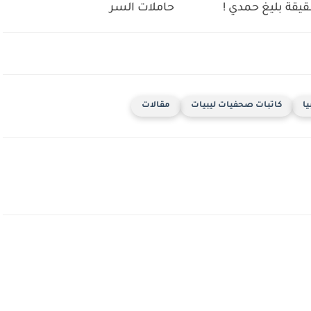
يقة بليغ حمدي !
حاملات السر
يا
كاتبات صحفيات ليبيات
مقالات