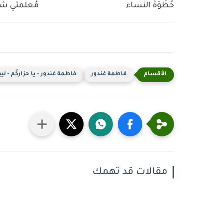
حُظّوَةُ النساء
مُعلمتي شق
فاطمة غندور
فاطمة غندور - يا حزاركُم - ليب
مقالات قد تهمك