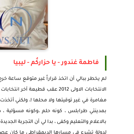
فاطمة غندور - يا حزاركُم - ليبيا
لم يخطر ببالي أن اتخذ قراراً غير متوقع ساعة خرج
مغامرة في غير توقيتها ولا محلها !، ولكني أتخذت
بمدينتي طرابلس ، كونه حلم ،وكونه مسؤلية ، 
بالاعلام والتعليم وكفى ، بدا لي أن التجربة الجدي
لدولة تشرع في مسارها الديمقراطي ما كان عصيا