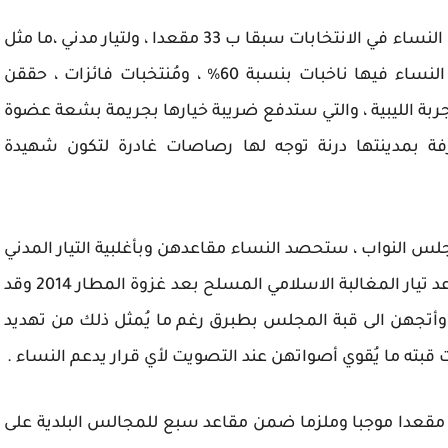
لم أفز لكن من فُزن كُن نسيجي وشبهي ، إذ حققت النساء في الانتخابات سبقا ب 33 مقعدا ، ولتيار مدني ،ما مثل
أغلبية جاوزت المتوقع ، اول انتخابات ليبية برزت النساء فيها ناخبات بنسبة 60% ، ومُنتخبات فائزات ، حققن
جربة الليبية ، والتي ستدفع ضريبة خيارها بجريمة بشعة عضوة
فة بمدينتها درنة توجه لها رصاصات غادرة لتكون شهيدة
جلس النواب ، ستحصد النساء مقاعدهن وبأغلبية التيار المدني
على التيار الأسلامي ، المترشحات وساعة هدد وتوعد تيار المغالبة الاسلامي المسلح بعد غزوة المطار 2014 وقد
أتجهن الى قبة المجلس بطبرق رغم ما يُمثل ذلك من تهديد
ته ما يُقوي أصواتهن عند التصويت لأي قرار يدعم النساء .
مقعدا موجبا وملزما ضمن مقاعد سبع للمجالس البلدية على