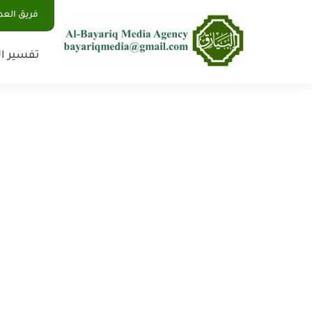
فريق الع
تفسير ال