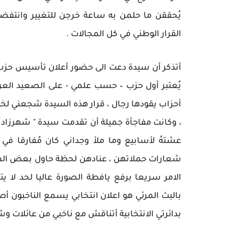
يُحققن ما حلمن به ساعة خرجن للتغيير وانتف
القرار الوطني في كل المجالات .
أتذكر أن سيدة دعت الى حضور أعلان تأسيس حزب ت
يُعتبر أول حزب – حسب علمي - على الصعيد الع
أحزاب يقودها رجال ، قرار هذه السيدة شجعني لخو
، وكانت مفاجأة جميلة أن تقدمت سيدة " شهرزاد الم
عشتهُ لأسابيع وما ملأ وجداني كان مُفارقا في 
شعارات حملاتهن ، عنادهن لحظة حاول بعض ا
الامر سريعا برفع يافطة الصورة عاليا لحد لا ي
بالبث المرئي هو اعلان انتخابي يسمع الناخبون أص
بدائرتي الانتخابية أتناقش مع ناخبي من عائلات و