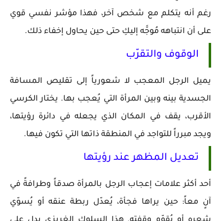
رغم أنه يتكلم مع شخص آخر، فهذا مؤشر نفسي قوي
على أن انتباهه مُوجَّه إليكِ حتى حين يحاول إخفاء ذلك.
الوقوف والتقرّب
يميل الرجل المعجب لا شعورياً إلى تقليص المسافة
الجسدية بينه وبين المرأة التي يُعجب بها. يختار الكرسي
الأقرب، يقف في المكان الذي يجعله في دائرة رؤيتها،
ويجد مبرراً للتواجد في المنطقة ذاتها التي تكون فيها.
تعديل المظهر عند رؤيتها
أحد أكثر علامات إعجاب الرجل بالمرأة صدقاً وطرافةً في
آنٍ معاً: حين يراها فجأة، يُعدّل ربطة عنقه أو يُسوّي
شعره أو يُقوّم وقفته. هذا السلوك الغريزي يدل على