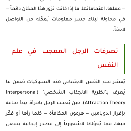
— عملها، اهتماماتها، ما إذا كانت تزور هذا المكان دائماً —
في محاولة لبناء جسر معلومات يُمكّنه من التواصل
لاحقاً.
تصرفات الرجل المعجب في علم
النفس
يُفسّر علم النفس الاجتماعي هذه السلوكيات ضمن ما
يُعرف بـ"نظرية الانجذاب الشخصي" (Interpersonal
Attraction Theory). حين يُعجب الرجل بامرأة، يبدأ دماغه
بإفراز الدوبامين — هرمون المكافأة — كلما رآها أو فكّر
فيها، مما يُحوّلها لاشعورياً إلى مصدر إيجابية يسعى