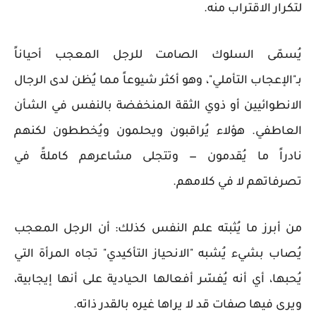
لتكرار الاقتراب منه.
يُسمّى السلوك الصامت للرجل المعجب أحياناً
بـ"الإعجاب التأملي"، وهو أكثر شيوعاً مما يُظن لدى الرجال
الانطوائيين أو ذوي الثقة المنخفضة بالنفس في الشأن
العاطفي. هؤلاء يُراقبون ويحلمون ويُخططون لكنهم
نادراً ما يُقدمون — وتتجلى مشاعرهم كاملةً في
تصرفاتهم لا في كلامهم.
من أبرز ما يُثبته علم النفس كذلك: أن الرجل المعجب
يُصاب بشيء يُشبه "الانحياز التأكيدي" تجاه المرأة التي
يُحبها، أي أنه يُفسّر أفعالها الحيادية على أنها إيجابية،
ويرى فيها صفات قد لا يراها غيره بالقدر ذاته.