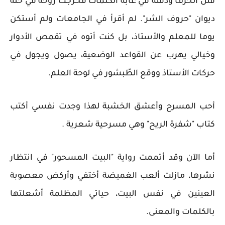
قتل الحرف ودفنه في غابة الكلمات فخرجت روحه في حلّة
ديوان "حروف الشر". لم أقرأ في الجامعات ولم أستكن
يوما للمعلم والأستاذ، بل كنت أتوه في تقمص الأدوار
وخيالي يهرب عن القواعد الوضعية، يصول ويجول في
حركات الأستاذ ووقع الطّبشور في لوحة العلم.
أحب المسرح وأعشق الخشبة لهذا وجدت نفسي أكتب
كتاب "شفرة الريح" وهي مسرحية شعرية .
أما الآن وقد أتممت رواية "البيت المسحور" في انتظار
نشرها، مازلت ألعب الغميضة أختفي وأركض معصوبة
العينين في نفس البيت، حياتي المظلمة أشعلتها
بالكلمات والمعنى.