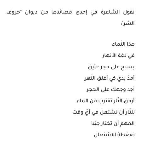
تقول الشاعرة في إحدى قصائدها من ديوان "حروف
الشر":
هذا النّماء
في لغة الأنهار
يسبح على حجر عتيق
أمدّ يدي كي أغلق النّهر
أجد وجهك على الحجر
أرمق النّار تقترب من الماء
للنّار أن تشتعل في أيّ وقت
المهم أن تختار جيّدا
ضغطة الاشتعال