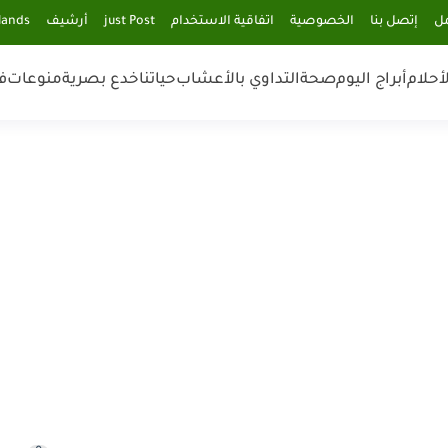
مل
إتصل بنا
الخصوصية
اتفاقية الاستخدام
just Post
أرشيف
lands
أحلام
أبراج اليوم
صحة
التداوي بالأعشاب
حياتنا
خدع بصرية
منوعات
ف