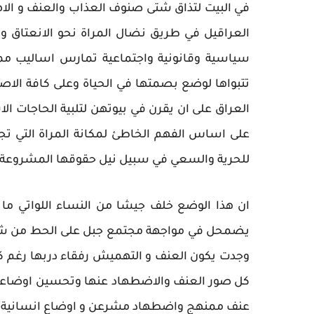
في البيت لتذاق شتى صنوف العذاب والعنف و الاه
العراقيل في طريق نضال المراة نحو الانعتاق
سياسية وقانونية واجتماعية تمارس اساليب ممن
تتبواها لوضع بصمتها في الحياة وعلى كافة الاصع
العراق على ان يقرن في بيوتهن لتلبية الحاجات الاس
على اساس الفهم الخاطئ لمكانة المراة التي تج
للحرية والسعي في سبيل نيل حقوقها المشروعة.
ان هذا الوضع خلف جيشا من النساء اللواتي ما 
يضمحل في مواجهة مجتمع جبل على الحط من شانها 
وجدت يكون العنف و التهميش رفقاء دربها رغم كل ال
كل صور العنف والاضطهاد عنها وتحسين اوضاعها ال
عنف ممنهج واضطهاد مشرعن و اوضاع انسانية با