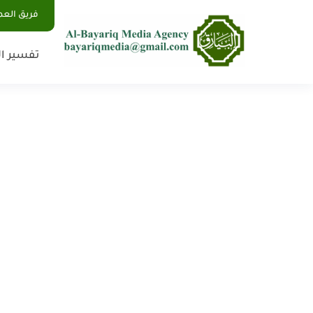
فريق الع
تفسير ال