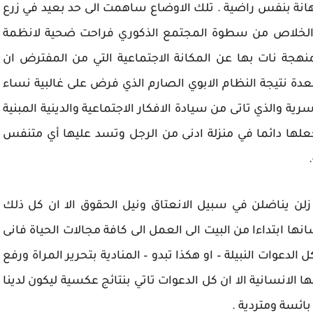
انة بنفس راضية . تلك الاوضاع ساهمت الى حد بعيد في زرع
 والخلاص من سطوة المجتمع الذكوري فراحت ضحية لانظمة
هجة نات بها عن المكانة الاجتماعية التي من المفترض ان
دة نتيجة النظام الابوي الصارم الذي فرض على غالبية نساء
رية والذي تاتى من سيادة الافكار الاجتماعية والدينية المبنية
علها دائما في منزلة ادنى من الرجل وتسد عليها أي متنفس
زلن يناضلن في سبيل الانعتاق ونيل الحقوق الا ان كل ذلك
ابتداءا من البيت الى العمل الى كافة مجالات الحياة فانى
دعوات النبيلة – او هكذا تبدو – المنادية بتحرير المراة ورفع
انسانية الا ان كل الدعوات تاتي بنتائج عكسية ليكون لدينا
ئسة ومتردية .