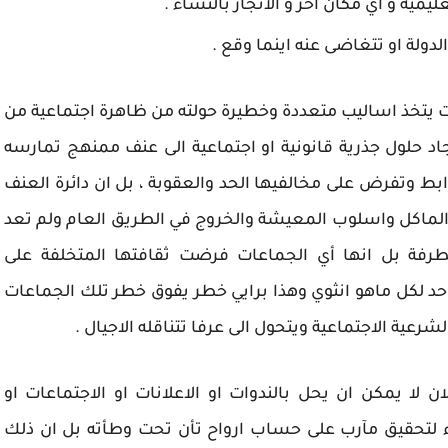
ة و اي مكان آخر و الأتجار بالنساء .
دولة او تتغاضى عنه اينما وقع .
 يتخذ اساليب متعددة وخطيرة حولته من ظاهرة اجتماعية من
 حلول جذرية قانونية او اجتماعية الى عنف ممنهج تمارسه
 وتفرض على مخالفيها الحد والعقوبة ، بل ان دائرة العنف
لماكل واسلوب المعيشة والخروج في الطريق العام ولم تعد
رفة بل انها أي الجماعات فرضت ثقافتها المتخلفة على
د لكل ماهو انثوي وهذا برايي خطر يفوق خطر تلك الجماعات
رعية الاجتماعية ويتحول الى عرفا تتناقله الاجيال .
ان لا يمكن ان يحل بالندوات او الاعلانات او الاجتماعات او
ء لتحقيق مآرب على حساب ارواح تأن تحت وطأته بل ان ذلك