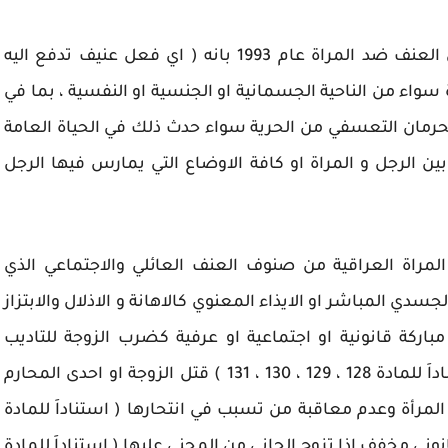
وقد عرفت المادة الاولى من " اعلان القضاء على العنف ضد المراة عام 1993 بانه ( اي فعل عنيف تدفع اليه
 سواء من الناحية الجسمانية او الجنسية او النفسية ، بما في
الحرمان التعسفي من الحرية سواء حدث ذلك في الحياة العامة
بين الرجل و المراة او كافة الاوضاع التي يمارس فيها الرجل
لمراة العراقية من صنوف العنف العائلي والاجتماعي الذي
دي المباشر او الايذاء المعنوي كالاهانة و الاذلال والابتزاز
اركة قانونية او اجتماعية او عرفية كضرب الزوجة للتاديب
(استناداَ للمادة 41 /أ ) او القتل غسلا للعار(استناداَ للمادة 128 ، 129 ، 130 ، 131 ) قتل الزوجة او احدى المحارم
( استناداَ للمادة 409 ) و انتحار المرأة وعدم معاقبة من تسبب في انتحارها ( استناداَ للمادة
 قانوني مخفف اذا تزوج الجاني من المجنى عليها ( استناداَ للمادة