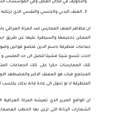
والتخويف في مكان العمل وفي المؤسسات التعليمي
العنف البدني والجنسي والنفسي الذي ترتكبه ال
ان مظاهر العنف الممارس ضد المراة العراقي بات
الممكن تحجيمها والسيطرة عليها عن طريق ايجاد
جماعات متطرفة باسم الدين فتضع قوانين وضوابط
اخذت تتسع شيئا فشيئا لتصل الى حد الملبس و ا
تلك الممارسات حكرا على تلك الجماعات المتط
المجتمع فبات هو المعنف الاكبر والمضطهد الاوح
المتطرفة اذ لو تحول الى عادة فانه بذلك يكتسب الش
ان الواقع المرير الذي تعيشه المراة العراقية ال
الشعارات الرنانة التي تزين بها الخطب العصما