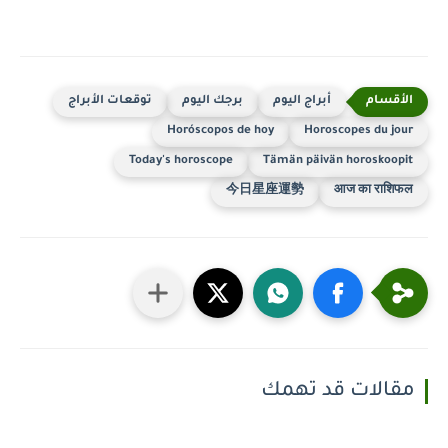
أبراج اليوم
برجك اليوم
توقعات الأبراج
Horóscopos de hoy
Horoscopes du jour
Today's horoscope
Tämän päivän horoskoopit
今日星座運勢
आज का राशिफल
مقالات قد تهمك