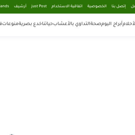
مل
إتصل بنا
الخصوصية
اتفاقية الاستخدام
just Post
أرشيف
lands
أحلام
أبراج اليوم
صحة
التداوي بالأعشاب
حياتنا
خدع بصرية
منوعات
ف