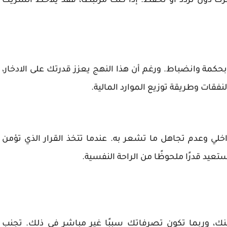
ك دون تردد أو تحفظ. إذا كنت مرتبطًا، فقد يلاحظ الشريك
بحكمة وانضباط. ورغم أن هذا النهج يعزز قدرتك على الادخار،
فقات وطريقة توزيع الموارد المالية.
خلي وعدم تجاهل ما تشعر به. عندما تتخذ القرار الذي تؤمن
عيد قدرًا ملحوظًا من الراحة النفسية.
منك، وربما تكون تصرفاتك سببًا غير مباشر في ذلك. تجنب