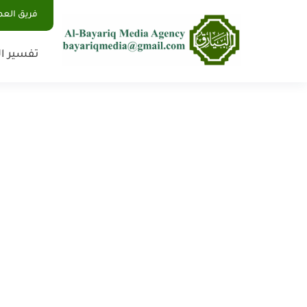
فريق الع
تفسير ال