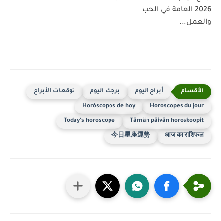
2026 العامة في الحب
والعمل...
أبراج اليوم
برجك اليوم
توقعات الأبراج
Horóscopos de hoy
Horoscopes du jour
Today's horoscope
Tämän päivän horoskoopit
今日星座運勢
आज का राशिफल